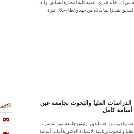
 من أ. د. خالد قدري، عميد كلية التجارة السابق، وأ. د.
سابق تقديرًا لما بذلاه من جهد وعطاء خلال فترة
لدراسات العليا والبحوث بجامعة عين
 أسامة كامل
ضـــياء زيــــن العـــابدين، رئيس جامعة عين شمس،
ليا والبحوث برئاسة الأستاذة الدكتورة أماني أسامة