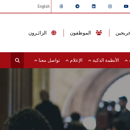
English
الموظفون
الزائـرون
ت
الأنظمة الذكية
الإعلام
تواصل معنا