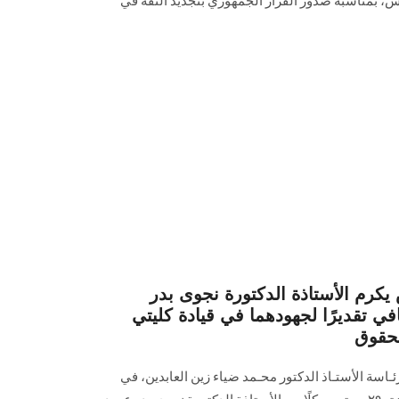
بمناسبة صدور القرار الجمهوري بتجديد الثقة في
م الأستاذة الدكتورة نجوى بدر
في تقديرًا لجهودهما في قيادة كليتي
لحقوق
سة الأستـاذ الدكتور محـمد ضياء زين العابدين، في