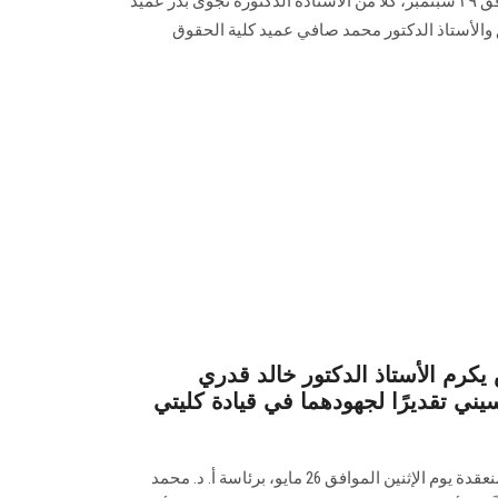
جلسته المنعقدة أمس الاثنين الموافق ٢٩ سبتمبر، كلًا من الأستاذة الدكتورة نجوى بدر عميد
والأستاذ الدكتور محمد صافي عميد كلية الحقوق
م الأستاذ الدكتور خالد قدري
يني تقديرًا لجهودهما في قيادة كليتي
كرم مجلس الجامعة، في جلسته المنعقدة يوم الإثنين الموافق 26 مايو، برئاسة أ. د. محمد