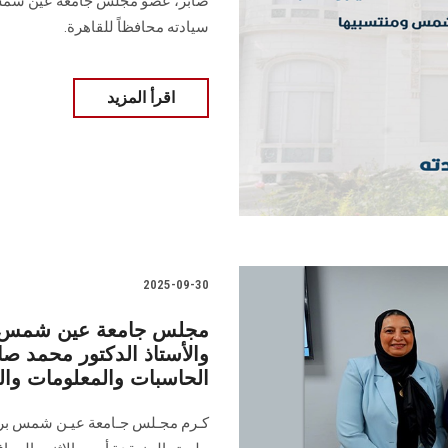
صابر، عضو مجلس جامعة عين شمس، 
سيادته محافظاً للقاهرة.
اقرأ المزيد
2025-09-30
مجلس جامعة عين شمس يكر
والأستاذ الدكتور محمد صا
الحاسبات والمعلومات وا
كـرم مجـلس جـامعة عيـن شمس برئـا