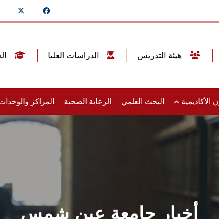
هيئة التدريس
الدراسات العليا
الخريجين
 الأكاديمية
البحث العلمي
الرعاية الصحية
المراكز والوحدا
أخبار جامعة عين شمس