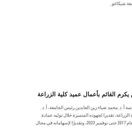
ة ‏شيكاغو..
م القائم بأعمال عميد كلية الزراعة
. د. محمد ضياء زين العابدين ‏رئيس الجامعة، أ. د.
 الزراعة، تقديرا لجهوده المتميزة خلال توليه عمادة
كلية الزراعة لفترتين ‏متتاليتين من عام 2017 حتى نوفمبر 2023، وتقديرًا لإسهاماته في مجال