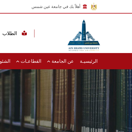
أهلاً بك في جامعة عين شمس
الطلاب
الرئيسيـة
عن الجامعة
القطاعـات
الشئون