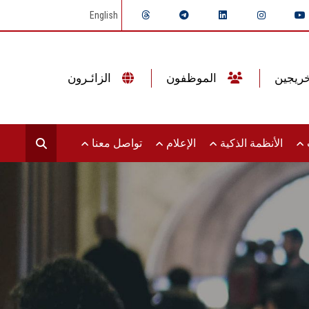
English
الموظفون
الزائـرون
ت
الأنظمة الذكية
الإعلام
تواصل معنا