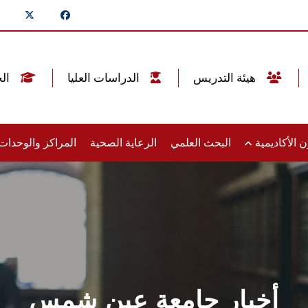
هيئة التدريس
الدراسات العليا
الخريجين
 الأكاديمية
البحث العلمي
الرعاية الصحية
المراكز والوحدا
أخبار جامعة عين شمس