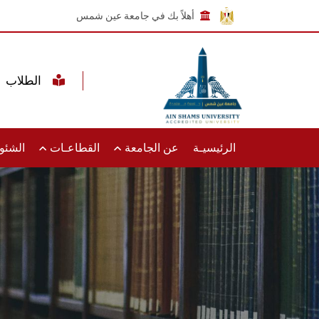
أهلاً بك في جامعة عين شمس
الطلاب
الرئيسيـة
عن الجامعة
القطاعـات
الشئون