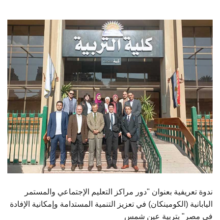
الطلاب
هيئة التدريس
الدراسات العليا
الخريجين
الموظفون
الزائـرون
سجل الان
ندوة تعريفية بعنوان "دور مراكز التعليم الإجتماعي والمستمر
اليابانية (الكومينكان) في تعزيز التنمية المستدامة وإمكانية الإفادة
في مصر" بتربية عين شمس