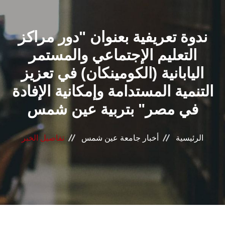
القطاعـات
ندوة تعريفية بعنوان "دور مراكز
الشئون الأكاديمية
التعليم الإجتماعي والمستمر
البحث العلمي
اليابانية (الكومينكان) في تعزيز
التنمية المستدامة وإمكانية الإفادة
الرعاية الصحية
في مصر" بتربية عين شمس
المراكز والوحدات
الرئيسية
أخبار جامعة عين شمس
تفاصيل الخبر
الأنظمة الذكية
الإعلام
تواصل معنا