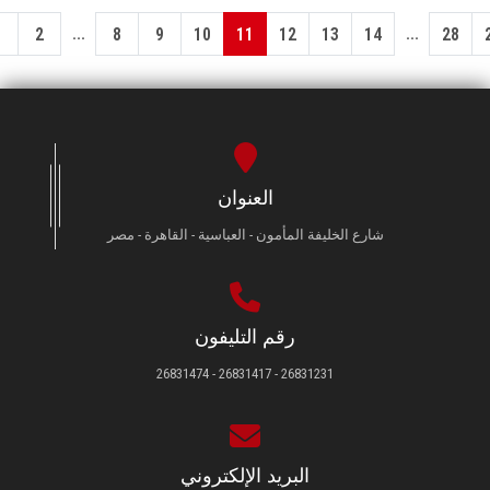
...
...
1
2
8
9
10
11
12
13
14
28
العنوان
شارع الخليفة المأمون - العباسية - القاهرة - مصر
رقم التليفون
26831231 - 26831417 - 26831474
البريد الإلكتروني