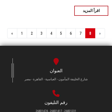
اقرأ المزيد
«
1
2
3
4
5
6
7
8
»
العنوان
شارع الخليفة المأمون - العباسية - القاهرة - مصر
رقم التليفون
26831231 - 26831417 - 26831474