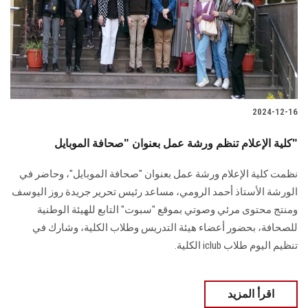
الطلاب
هيئة التدريس
الدراسات العليا
2024-12-16
الخريجين
كلية الإعلام تنظم ورشة عمل بعنوان "صحافة الموبايل"
الموظفون
نظمت كلية الإعلام ورشة عمل بعنوان "صحافة الموبايل"، وحاضر في
‏الورشة الأستاذ أحمد الرومي، مساعد رئيس تحرير جريدة روز اليوسف
الزائـرون
ومنتج محتوى مرئي ‏وصوتي بموقع "سبوت" التابع للهيئة الوطنية
للصحافة، بحضور أعضاء هيئة التدريس وطلاب ‏الكلية، وشارك في
سجل الان
تنظيم اليوم طلاب‎ iclub ‎الكلية‎.‎
اقرأ المزيد