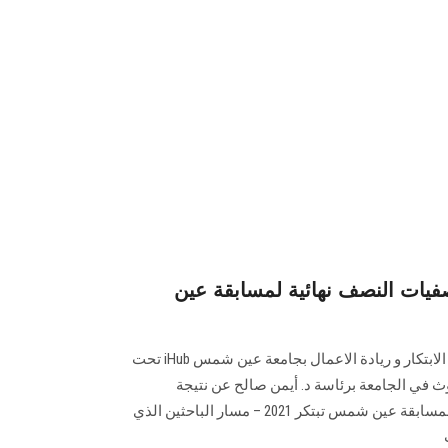
تصفيات النصف نهائية لمسابقة عين
أعلنت وحدة نقل التكنولوجيا بمركز الابتكار و ريادة الاعمال بجامعة عين شمس iHub تحت
وث في الجامعة برئاسة د. أيمن صالح عن نتيجة
المتأهلين للتصفيات النصف نهائية لمسابقة عين شمس تبتكر 2021 – مسار الباحثين الذي