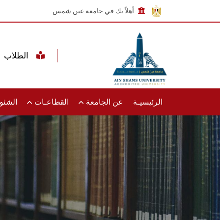
أهلاً بك في جامعة عين شمس
الطلاب
الرئيسيـة
عن الجامعة
القطاعـات
الشئون