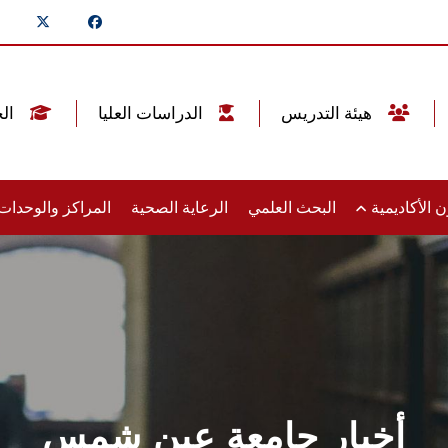
هيئة التدريس
الدراسات العليا
الخريجين
 الأكاديمية
البحث العلمي
الرعاية الصحية
المراكز والوحدا
أخبار جامعة عين شمس