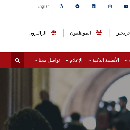
English
الموظفون
الزائـرون
ت
الأنظمة الذكية
الإعلام
تواصل معنا