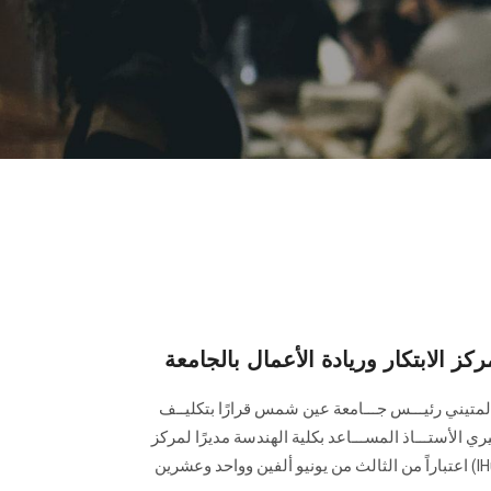
كز الابتكار وريادة الأعمال بالجامعة
 المتيني رئيـــس جـــامعة عين شمس قرارًا بتكليــف
الأستـــاذ المســـاعد بكلية الهندسة مديرًا لمركز
الابتكار وريادة الأعمال بالجامعة (IHub) اعتباراً من الثالث من يونيو ألفين وواحد وعشرين