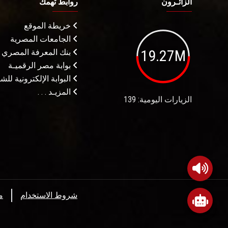
الزائـرون
روابط تهمك
خريطة الموقع
الجامعات المصرية
19.27M
بنك المعرفة المصري
بوابة مصر الرقميـة
البوابة الإلكترونية لل
المزيـد . . .
الزيارات اليومية: 139
شروط الاستخدام
م