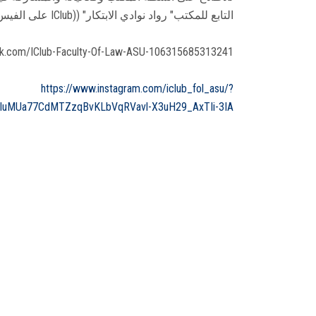
التابع للمكتب" رواد نوادي الابتكار" ((IClub على الفيس بوك والانستجرام:
ok.com/IClub-Faculty-Of-Law-ASU-106315685313241/
https://www.instagram.com/iclub_fol_asu/?
BluMUa77CdMTZzqBvKLbVqRVavl-X3uH29_AxTIi-3IA