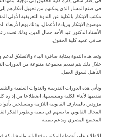
في إطار سعي إدارة كلية الحقوق إلى توجيه أبنائها 
في صنع المسار الذي يمكنهم من تحويل أفكارهم إل
مكتب الابتكار بالكلية عن الندوة التعريفية الأولى الم
الأستاذ الدكتور عبد الأحد جمال الدين، وذلك تحت رع
صافي عميد كلية الحقوق.
وتعد هذه الندوة بمثابة صافرة البدء والانطلاق لدعم 
خلال ذلك يتم تقديم مجموعة متنوعة من الدورات التدر
التأهيل لسوق العمل.
وتأتي هذه الدورات التدريبية والندوات العلمية والتثقي
تقديمها لأبناء الكلية ومنتسبيها، اضطلاعا من إدارة ك
مزودين بالمعارف القانونية اللازمة ومتسلحين بأدوات
المجال القانوني ما يسهم في تنمية وتطوير الفكر القان
المجتمع المصري ويدعم تنميته.
للاطلاع على أنشطة المكتب وفعالياته والمشاركة فيه