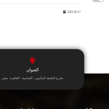
2022-02-27
العنوان
شارع الخليفة المأمون - العباسية - القاهرة - مصر