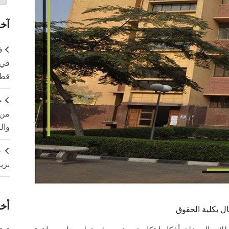
آخر
ف
في 
قطا
ج
من 
وال
ج
بزي
أخر
مال بكلية الحقوق