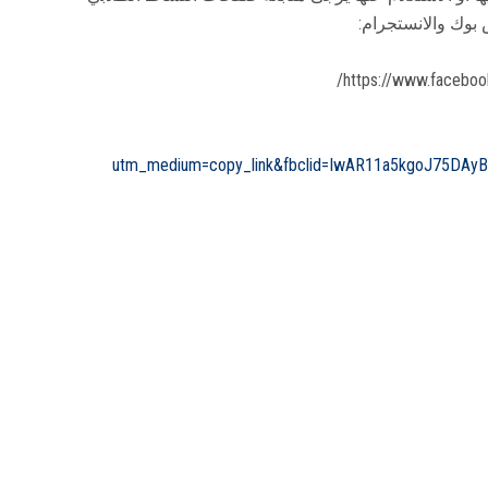
https://www.facebo
utm_medium=copy_link&fbclid=IwAR11a5kgoJ75DAy