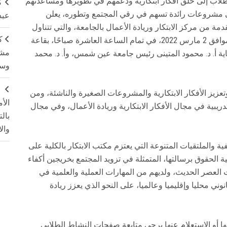
الطلاب إلى خلق أفكار ابتكارية ودعمهم في تطويرها ومساعدتهم
ك
ى مشروعات رائدة تسهم في رقي المجتمع وتطوره، يعلن
عبد
قدمة من مركز الابتكار وريادة الأعمال بالجامعة، والتي تتناول
ك
موضوع الابتكار وريادة الأعمال، وذلك يوم الأربعاء الموافق 2 مارس 2022، في تمام الساعة العاشرة صباحًا، بقاعة
مشت
اية أ. د. محمود المتينى رئيس جامعة عين شمس، وأ. د. محمد
وسم
ج
وتعزيز الأفكار الابتكارية والمشروعات الصغيرة والناشئة، ومن
الأ
يبية في مجال الأفكار الابتكارية وريادة الأعمال، وفي مجال
بال
وال
فية والملتقيات المتنوعة التي يعتزم مكتب الابتكار بالكلية على
لية الحقوق برسالتها، المتمثلة في تزويد المجتمع بخريجين أكفاء
 العصر الحديث، ولديهم من المهارات العملية والعلمية في
وني محليا وإقليميا وعالميا، على النحو الذي يعزز ريادة
ا أو الاستعلام عنها يرجى متابعة صفحات النشاط الطلابي