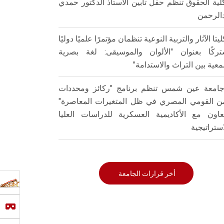
لية الحقوق تنظم حفل تأبين الأستاذ الدكتور حمدي
الرحمن
ليتا الآثار والتربية النوعية تنظمان مؤتمرًا علميًا دوليًا
ركًا بعنوان "الألوان والموسيقى: لغة بصرية
عية بين التراث والاستدامة"
امعة عين شمس تنظم برنامج "ركائز ومحددات
من القومي المصري في ظل المتغيرات المعاصرة"
تعاون مع الأكاديمية العسكرية للدراسات العليا
استراتيجية
أخر قرارات الجامعة