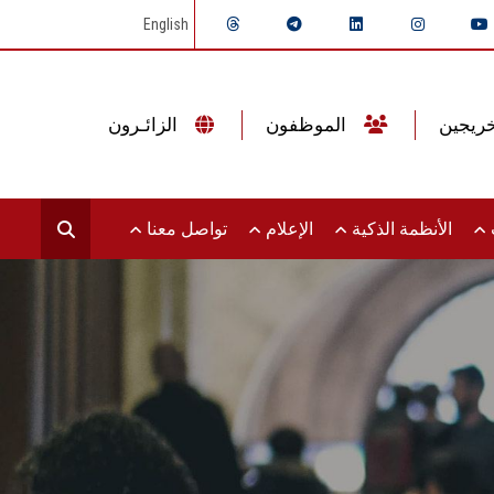
English
الموظفون
الزائـرون
ت
الأنظمة الذكية
الإعلام
تواصل معنا