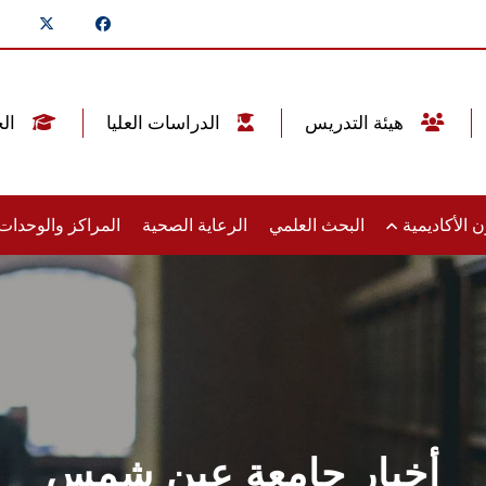
هيئة التدريس
الدراسات العليا
الخريجين
 الأكاديمية
البحث العلمي
الرعاية الصحية
المراكز والوحدا
أخبار جامعة عين شمس