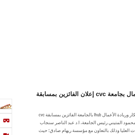
إعلان الفائزين بمسابقة cvc بمركز الابتكار وريادة الأعمال بجامعة
أعلن ا.د ماجد غنيمة مدير مركز الابتكار وريادة الأعمال Ihub بالجامعة الفائزين بمسابقة cvc
محمود المتيني رئيس الجامعة، ا.د عبد الناصر سنجاب
ت العليا وذلك بالتعاون مع مؤسسة ريهام صادق؛ حيث