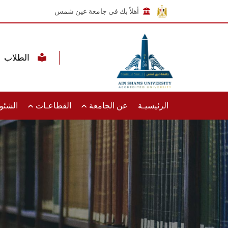
أهلاً بك في جامعة عين شمس
الطلاب
الرئيسيـة
عن الجامعة
القطاعـات
الشئون