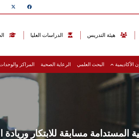
هيئة التدريس
الدراسات العليا
الخريجين
 الأكاديمية
البحث العلمي
الرعاية الصحية
المراكز والوحدا
مية المستدامة مسابقة للابتكار ورياد