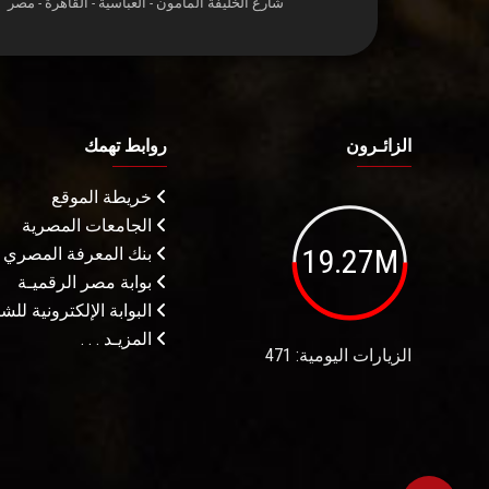
شارع الخليفة المأمون - العباسية - القاهرة - مصر
الزائـرون
روابط تهمك
خريطة الموقع
الجامعات المصرية
19.27M
بنك المعرفة المصري
بوابة مصر الرقميـة
البوابة الإلكترونية لل
المزيـد . . .
الزيارات اليومية: 471