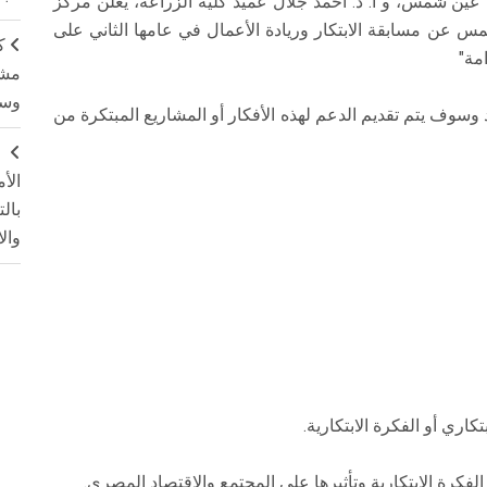
عين شمس، و أ. د. أحمد جلال عميد كلية الزراعة، يعلن مركز
شمس عن مسابقة الابتكار وريادة الأعمال في عامها الثاني على
ك
امة"
مشت
وسم
دم للجائزة كفريق عمل مكون من 2: 4 أفراد وسوف يتم تقديم الدعم لهذه الأفكار أو المشاريع المبتكرة من
ج
الأ
بال
وال
اري أو الفكرة الابتكارية.
فكرة الابتكارية وتأثيرها على المجتمع والاقتصاد المصري.