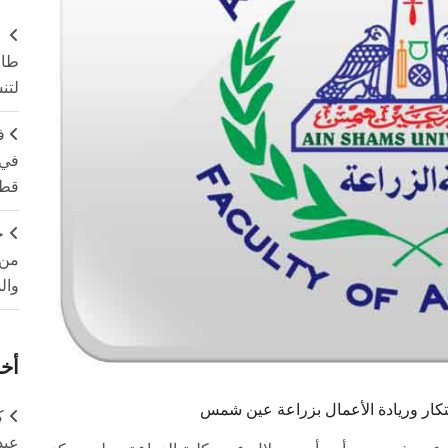
طال
لتن
ف
في 
قطا
ج
من 
وال
أخر
بتكار وريادة الأعمال بزراعة عين شمس
ك
عبد