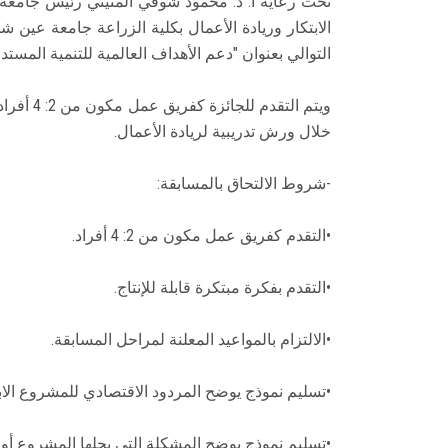
تحت رعاية أ. د. محمود شوقي المتيني رئيس جامعة 
الابتكار وريادة الأعمال بكلية الزراعة جامعة عين 
التوالي بعنوان "دعم الأهداف العالمية للتنمية المستد
ويتم التق
خلال ورش تدريبية لريادة الأعمال.
-شروط الالتحاق بالمسابقة:
•التقدم كفريق عمل مكون من 2: 4 أفراد.
•التقدم بفكرة مبتكرة قابلة للإنتاج.
•الالتزام بالمواعيد المعلنة لمراحل المسابقة.
•تسليم نموذج يوضح المردود الاقتصادي للمشروع الابتك
•تسليم نموذج يوضح المشكلة التي يحلها المشروع أو ال