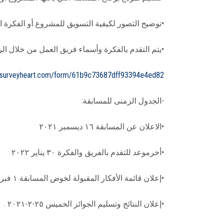
•توضيح التصور لكيفية التسويق للمشروع أو الفكرة الاب
•يتم التقدم بالفكرة وأسماء فريق العمل من خلال الر
//surveyheart.com/form/61b9c73687dff93394e4ed82
-الجدول الزمنى للمسابقة:
•الاعلان عن المسابقة ١٦ ديسمبر ٢٠٢١
•أخرموعد للتقدم بالفريق والفكرة ٣٠ يناير ٢٠٢٢
•إعلان قائمة الأفكار المقبولة لخوض المسابقة ١ فبراير ٢٠٢٢.
•إعلان النتائج وتسليم الجوائز الخميس ٢٥-٢-٢٠٢١ .