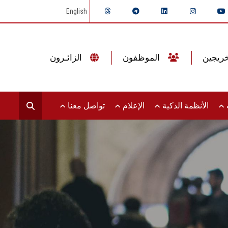
English
الموظفون
الزائـرون
ت
الأنظمة الذكية
الإعلام
تواصل معنا