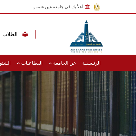
أهلاً بك في جامعة عين شمس
الطلاب
الرئيسيـة
عن الجامعة
القطاعـات
الشئون