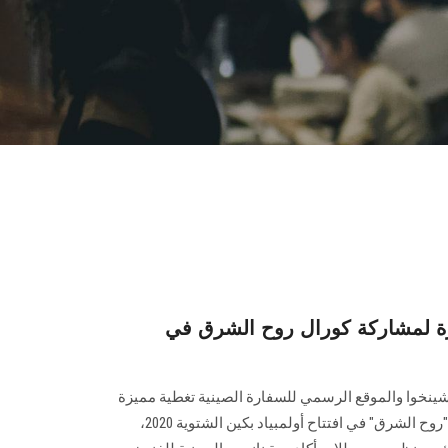
زة لمشاركة كورال روح الشرق في
 شينخوا والموقع الرسمي للسفارة الصينية تغطية مميزة
لمشاركة كورال جامعة عين شمس "روح الشرق" في افتتاح أولمبياد بكين الشتوية 2020،