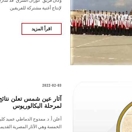
وكان فريق "كورال الشرق" قد شارك 
لإنتاج أغنية مشتركة للفريقين.
اقرأ المزيد
2022-02-03
آثار عين شمس تعلن نتائج
لمرحلة البكالوريوس
أعلن أ. د. ممدوح الدماطي عميد كلية
الخمسة وهي الآثار المصرية القديمة، ال