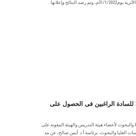
والحفائر، وإدارة المتاحف والمواقع الأثرية يوم31/1/2022م، وتم رصد النتائج وإعلانها
مد فترة التقدم للدفعة 30 للسادة الراغبين فى الحصول على
والبحوث لأعضاء هيئة التدريس والهيئة المعونة على
ات العليا والبحوث، برئاسة أ.د. أيمن صالح، عن مد