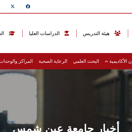
هيئة التدريس
الدراسات العليا
الخريجين
 الأكاديمية
البحث العلمي
الرعاية الصحية
المراكز والوحدا
أخبار جامعة عين شمس