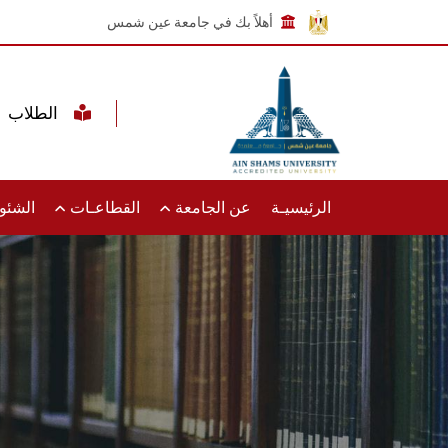
أهلاً بك في جامعة عين شمس
الطلاب
الرئيسيـة
عن الجامعة
القطاعـات
الشئون