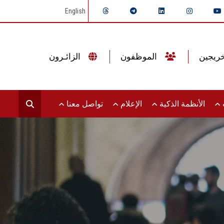
English
الموظفون
الزائـرون
ت
الأنظمة الذكية
الإعلام
تواصل معنا