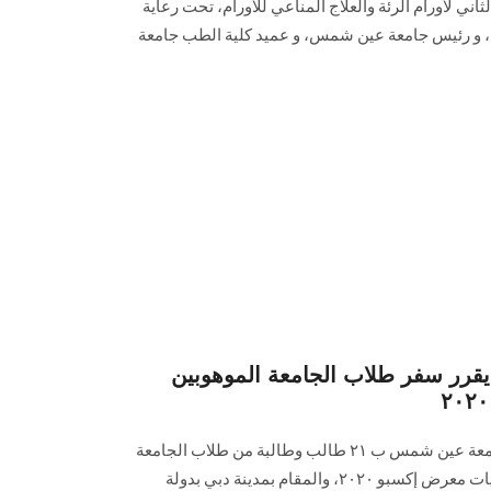
ثاني لأورام الرئة والعلاج المناعي للأورام، تحت رعاية
مي، و رئيس جامعة عين شمس، و عميد كلية الطب جامعة
رر سفر طلاب الجامعة الموهوبين
التقى أ. د. محمود المتيني رئيس جامعة عين شمس ب ٢١ طالب وطالبة من طلاب الجامعة
الموهوبين المرشحين لحضور فاعليات معرض إكسبو ٢٠٢٠، والمقام بمدينة دبي بدولة