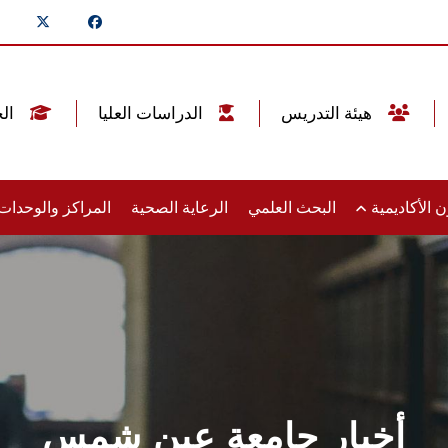
هيئة التدريس
الدراسات العليا
الخريجين
 الأكاديمية
البحث العلمي
الرعاية الصحية
المراكز والوحدا
أخبار جامعة عين شمس