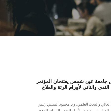
يس جامعة عين شمس يفتتحان المؤتمر
لثدي والثاني لأورام الرئة والعلاج
يم العالي والبحث العلمي، و د. محمود المتيني رئيس
دولي الرابع عشر لأورام الثدي والنساء والعلاج