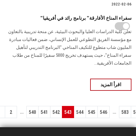
2022-02-06
"سفراء المناخ الأفارقة" برنامج رائد في أفريقيا
تعلن كلية الدراسات العليا والبحوث البيئية، عن منحة تدريبية بالتعاون
مع مؤسسة الفريق التطوعي للعمل الإنساني، ضمن فعاليات مبادرة
المليون شاب متطوع للتكيف المناخي "البرنامج التدريبي لتأهيل
سفراء المناخ"، حيث يستهدف تخريج 5000 سفيرًا للمناخ من طلاب
الجامعات الأفريقية...
اقرأ المزيد
...
...
1
2
540
541
542
543
544
545
546
583
5