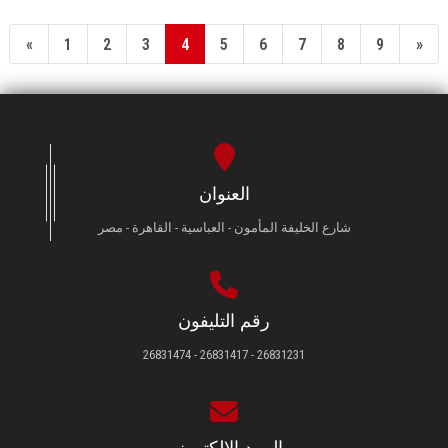
«
1
2
3
4
5
6
7
8
9
»
العنوان
شارع الخليفة المأمون - العباسية - القاهرة - مصر
رقم التليفون
26831231 - 26831417 - 26831474