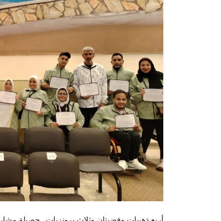
أربع ذهبيات وفضيتان وثلاث برونزيات.. حصيلة مش