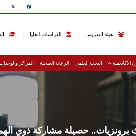
هيئة التدريس
الدراسات العليا
الخريجين
 الأكاديمية
البحث العلمي
الرعاية الصحية
المراكز والوحدا
اث برونزيات.. حصيلة مشاركة ذوي ا