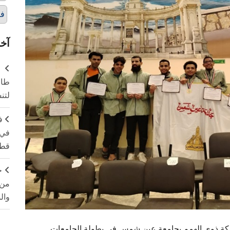
فر
آخر
طال
لتن
ف
في 
قطا
ج
من 
وال
اركة ذوي الهمم بجامعة عين شمس في بطولة الجامعات