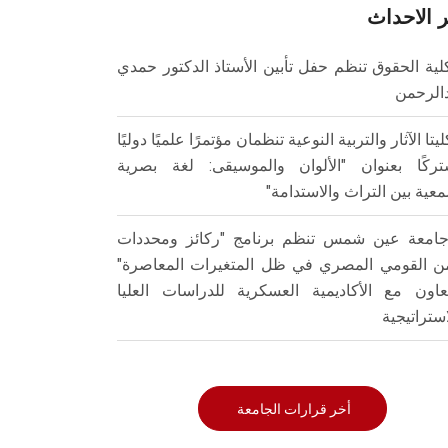
 الاحداث
لية الحقوق تنظم حفل تأبين الأستاذ الدكتور حمدي
الرحمن
ليتا الآثار والتربية النوعية تنظمان مؤتمرًا علميًا دوليًا
ركًا بعنوان "الألوان والموسيقى: لغة بصرية
عية بين التراث والاستدامة"
امعة عين شمس تنظم برنامج "ركائز ومحددات
من القومي المصري في ظل المتغيرات المعاصرة"
تعاون مع الأكاديمية العسكرية للدراسات العليا
استراتيجية
أخر قرارات الجامعة