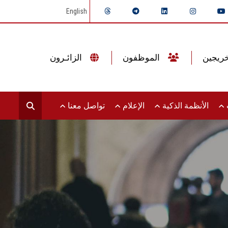
English
الموظفون
الزائـرون
ت
الأنظمة الذكية
الإعلام
تواصل معنا