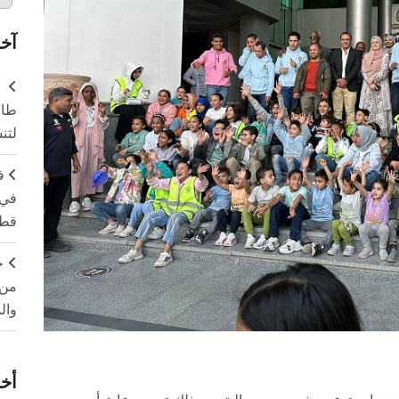
آخر
طال
لتن
ف
في 
قطا
ج
من 
وال
أخر