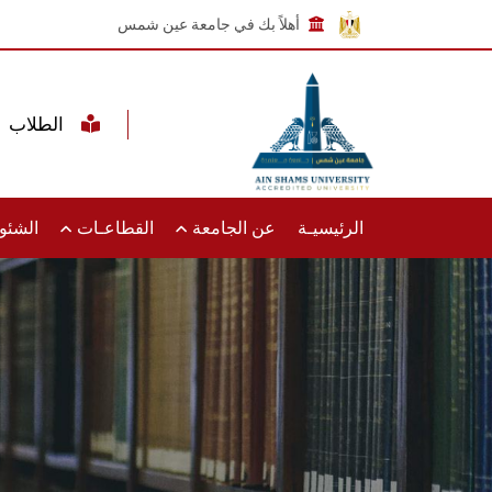
أهلاً بك في جامعة عين شمس
الطلاب
الرئيسيـة
عن الجامعة
القطاعـات
الشئون