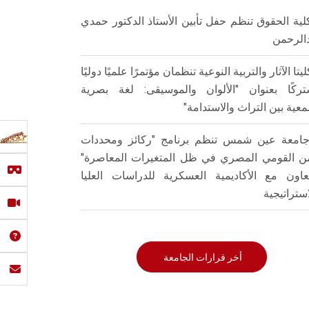
لية الحقوق تنظم حفل تأبين الأستاذ الدكتور حمدي
الرحمن
ليتا الآثار والتربية النوعية تنظمان مؤتمرًا علميًا دوليًا
ركًا بعنوان "الألوان والموسيقى: لغة بصرية
عية بين التراث والاستدامة"
امعة عين شمس تنظم برنامج "ركائز ومحددات
من القومي المصري في ظل المتغيرات المعاصرة"
تعاون مع الأكاديمية العسكرية للدراسات العليا
استراتيجية
أخر قرارات الجامعة