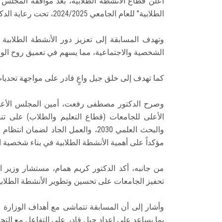
أعلن قطاع الأنشطة الطلابية، بعد موافقة المجلس
الطلابية" للعام الجامعي 2024/2025، تحت رعاية الدكتور محمد أيمن عاشور وزير التعليم العالي والبحث العلمي.
وتهدف المسابقة إلى تعزيز دور الأنشطة الطلابية
الشخصية والاجتماعية، مما يسهم في تعميق روح الولا
كما تهدف إلى خلق جيل واعٍ قادر على مواجهة تحديا
وصرح الدكتور مصطفى رفعت، أمين المجلس الأع
الأعلى للجامعات (قطاع التعليم والطلاب) على تنفي
والبحث العلمي 2030، والعمل الجاد ل
مؤكداً على أهمية الأنشطة الطلابية في بناء شخصية ا
من جانبه، أكد الدكتور كريم همام، مستشار وزير ال
تحفيز الجامعات على تحسين وتطوير الأنشطة الطلابية 
وأشار إلى أن المسابقة تتماشى مع أهداف الوزارة ف
بما يساعد على إعداد جيل قادر على التفاعل مع التحدي