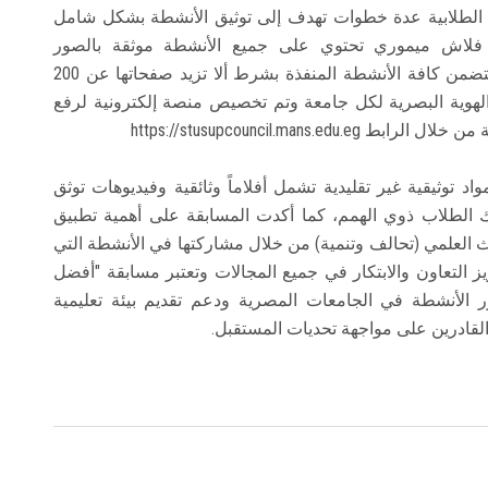
شطة الطلابية عدة خطوات تهدف إلى توثيق الأنشطة بشكل شامل
ى فلاش ميموري تحتوي على جميع الأنشطة موثقة بالصور
والفيديوهات إلى جانب تقديم المجلة الورقية التي تتضمن كافة الأنشطة المنفذة بشرط ألا تزيد صفحاتها عن 200
الهوية البصرية لكل جامعة وتم تخصيص منصة إلكترونية لرفع
https://stusupcouncil.mans
 توثيقية غير تقليدية تشمل أفلاماً وثائقية وفيديوهات توثق
ك الطلاب ذوي الهمم، كما أكدت المسابقة على أهمية تطبيق
حث العلمي (تحالف وتنمية) من خلال مشاركتها في الأنشطة التي
ز التعاون والابتكار في جميع المجالات وتعتبر مسابقة "أفضل
ر الأنشطة في الجامعات المصرية ودعم تقديم بيئة تعليمية
لقادرين على مواجهة تحديات المستقبل.