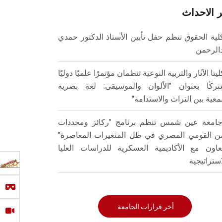
 الاحداث
لية الحقوق تنظم حفل تأبين الأستاذ الدكتور حمدي
الرحمن
ليتا الآثار والتربية النوعية تنظمان مؤتمرًا علميًا دوليًا
ركًا بعنوان "الألوان والموسيقى: لغة بصرية
عية بين التراث والاستدامة"
امعة عين شمس تنظم برنامج "ركائز ومحددات
من القومي المصري في ظل المتغيرات المعاصرة"
تعاون مع الأكاديمية العسكرية للدراسات العليا
استراتيجية
أخر قرارات الجامعة