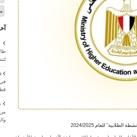
مس
آخر
طال
لتن
ف
في 
قطا
ج
من 
وال
طلابية" للعام 2024/2025