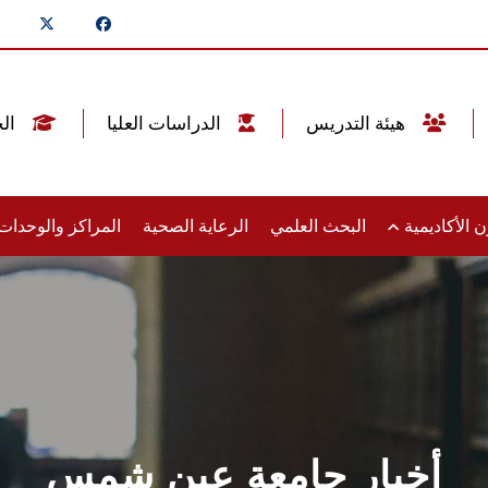
هيئة التدريس
الدراسات العليا
الخريجين
 الأكاديمية
البحث العلمي
الرعاية الصحية
المراكز والوحدا
أخبار جامعة عين شمس