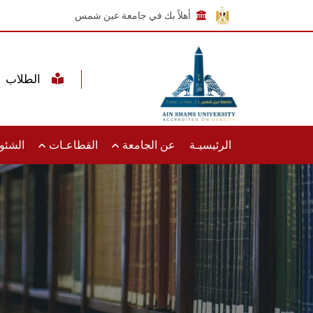
أهلاً بك في جامعة عين شمس
الطلاب
الرئيسيـة
عن الجامعة
القطاعـات
الشئون