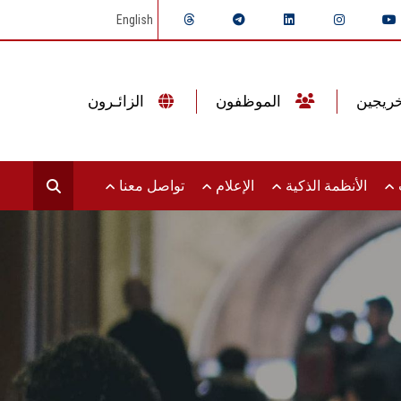
English
الموظفون
الزائـرون
ت
الأنظمة الذكية
الإعلام
تواصل معنا