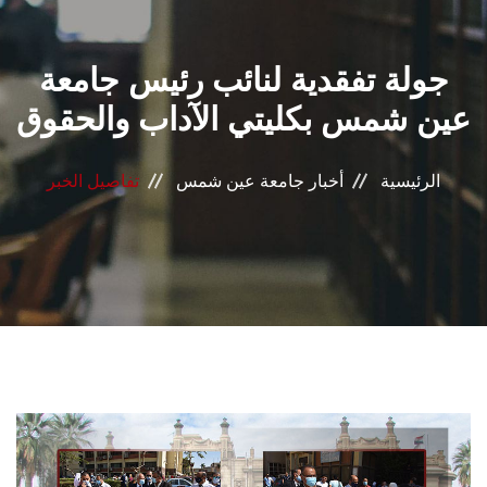
القطاعـات
جولة تفقدية لنائب رئيس جامعة
الشئون الأكاديمية
عين شمس بكليتي الآداب والحقوق
البحث العلمي
الرئيسية
أخبار جامعة عين شمس
تفاصيل الخبر
الرعاية الصحية
المراكز والوحدات
الأنظمة الذكية
الإعلام
تواصل معنا