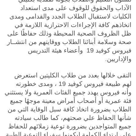
الآداب والحقوق للوقوف على مدى استعداد
الكليات لاستقبال الطلاب الجدد والقدامى ومدى
اتخاذهم كافة الإجراءات الاحترازية اللازمة في
ظل الظروف الصحية المحيطة وذلك حفاظًا على
صحة وسلامة أبنائنا الطلاب ووقايتهم من انتشــار
فيروس كوفيد 19 وأعضاء هيئة التدريس
.
والإداريين
التقى خلالها بعدد من طلاب الكليتين استعرض
لهم طبيعة فيروس كوفيد 19 ، ومدى خطورته
وأنه فيروس يهدد جميع الفئات العمرية ولا يستثني
فئة عمرية أو أصحاب أمراض معينة موجهًا جميع
الطلاب بضرورة اتخاذ كافة سبل الوقاية التي من
شأنها الحفاظ علي صحتهم، كما طالب سيادته
جميع المتواجدين بضرورة توعية زملائهم للحفاظ
علي ارتداء الكمامة ليكونوا سفراء للتوعية الطبية