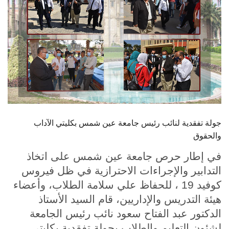
الطلاب
هيئة التدريس
الدراسات العليا
الخريجين
الموظفون
جولة تفقدية لنائب رئيس جامعة عين شمس بكليتي الآداب
والحقوق
الزائـرون
في إطار حرص جامعة عين شمس على اتخاذ
التدابير والإجراءات الاحترازية في ظل فيروس
سجل الان
كوفيد 19 ، للحفاظ علي سلامة الطلاب، وأعضاء
هيئة التدريس والإداريين، قام السيد الأستاذ
الدكتور عبد الفتاح سعود نائب رئيس الجامعة
لشئون التعليم والطلاب بجولة تفقدية بكليتي