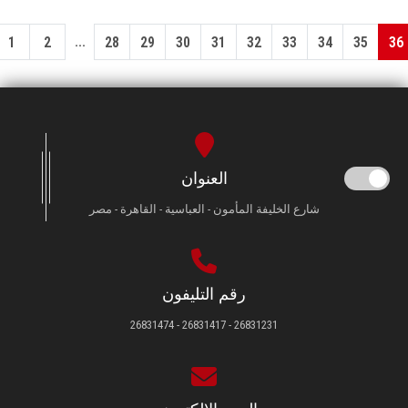
...
1
2
28
29
30
31
32
33
34
35
36
العنوان
شارع الخليفة المأمون - العباسية - القاهرة - مصر
رقم التليفون
26831231 - 26831417 - 26831474