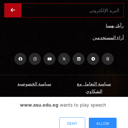
رأيك يهمنا
أراء المستخدمين
سياسة التعامل مع
سياسة الخصوصية
الشكاوي
ميثاق المتعاملين
الأسئلة الشائعة
www.asu.edu.eg
wants to play speech
شروط الاستخدام
DENY
ALLOW
جميع الحقوق محفوظة جامعة عين شمس - البوابة الإلكترونية © 2026