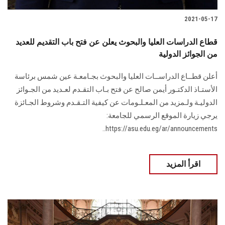
2021-05-17
قطاع الدراسات العليا والبحوث يعلن عن فتح باب التقديم للعديد
من الجوائز الدولية
أعلن قطــاع الدراســات العليا والبحوث بجـامعـة عين شمس برئاسة
الأستـاذ الدكتـور أيمن صالح عن فتح بـاب التقـدم لعـديد من الجـوائز
الدوليـة ولـمزيد من المعـلـومات عن كيفية التـقـدم وشروط الجـائزة
يرجي زيارة الموقع الرسمي للجامعة:
https://asu.edu.eg/ar/announcements..
اقرأ المزيد