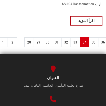
الرابع ASU G4 Transformation
اقرأ المزيد
...
1
2
28
29
30
31
32
33
34
35
36
العنوان
شارع الخليفة المأمون - العباسية - القاهرة - مصر