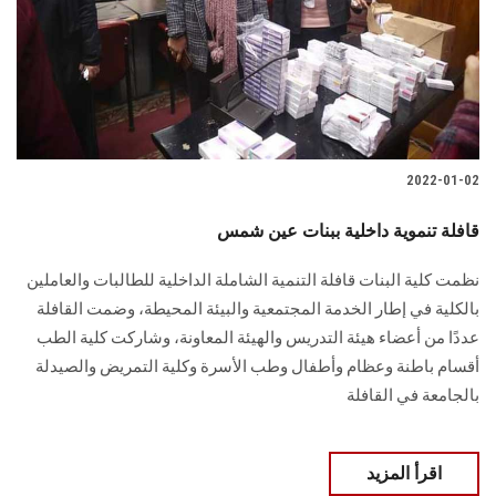
الطلاب
هيئة التدريس
الدراسات العليا
2022-01-02
الخريجين
قافلة تنموية داخلية ببنات عين شمس
الموظفون
نظمت كلية البنات قافلة التنمية الشاملة الداخلية للطالبات والعاملين
بالكلية في إطار الخدمة المجتمعية والبيئة المحيطة، وضمت القافلة
الزائـرون
عددًا من أعضاء هيئة التدريس والهيئة المعاونة، وشاركت كلية الطب
أقسام باطنة وعظام وأطفال وطب الأسرة وكلية التمريض والصيدلة
سجل الان
بالجامعة في القافلة
اقرأ المزيد