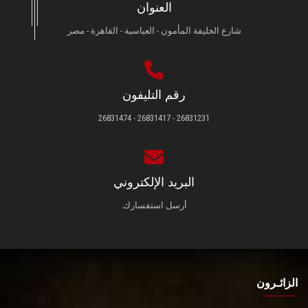
العنوان
شارع الخليفة المأمون - العباسية - القاهرة - مصر
رقم التليفون
26831231 - 26831417 - 26831474
البريد الإلكتروني
أرسل استفسارك.
الزائـرون