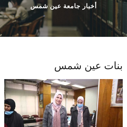
القطاعـات
أخبار جامعة عين شمس
الشئون الأكاديمية
البحث العلمي
الرعاية الصحية
بنات عين شمس
المراكز والوحدات
الأنظمة الذكية
الإعلام
تواصل معنا