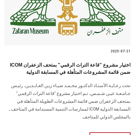
الطلاب
هيئة التدريس
الدراسات العليا
2025-07-21
الخريجين
ICOM اختيار مشروع "قاعة التراث الرقمي" بمتحف الزعفران
الموظفون
ضمن قائمة المشروعات المتأهلة في المسابقة الدولية
تحت رعـايـة الأستـاذ الدكتـور محـمـد ضيـاء زيـن العـابـديـن، رئيـس
الزائـرون
جـامـعـة عيـن شـمـس، تـم اختيار مشروع "قاعة التراث الرقمي"
بمتحف الزعفران ضمن قائمة المشروعات الطويلة المتأهلة في
سجل الان
المسابقة الدولية ICOM لممارسات التنمية المستدامة في المتاحف ـ
بالمجلس الدولي للمتاحف.