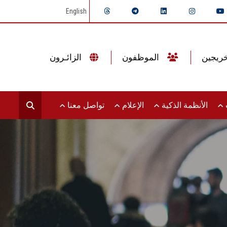
English
الموظفون
الزائـرون
ت
الأنظمة الذكية
الإعلام
تواصل معنا