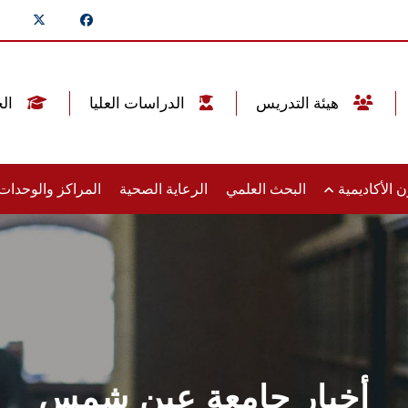
هيئة التدريس
الدراسات العليا
الخريجين
 الأكاديمية
البحث العلمي
الرعاية الصحية
المراكز والوحدا
أخبار جامعة عين شمس