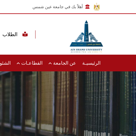
أهلاً بك في جامعة عين شمس
الطلاب
الرئيسيـة
عن الجامعة
القطاعـات
الشئون