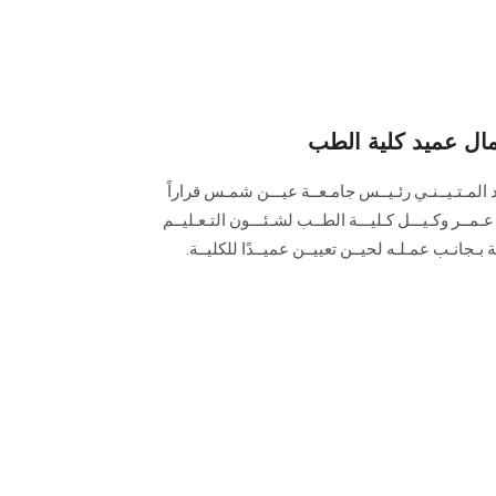
مال عميد كلية الطب
د المـتـيــنـي رئـيــس جامـعــة عيـــن شمـس قراراً
عـمــر وكـيـــل كـليـــة الطــب لشـئـــون التـعـليــم
 بـجانـب عمـلـه لحيــن تعييــن عميــدًا للكليــة.