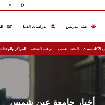
هيئة التدريس
الدراسات العليا
الخريجين
 الأكاديمية
البحث العلمي
الرعاية الصحية
المراكز والوحدا
أخبار جامعة عين شمس