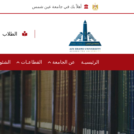
أهلاً بك في جامعة عين شمس
الطلاب
الرئيسيـة
عن الجامعة
القطاعـات
الشئون