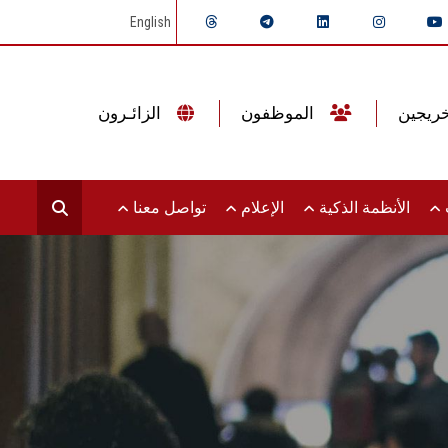
English
الموظفون
الزائـرون
ت
الأنظمة الذكية
الإعلام
تواصل معنا