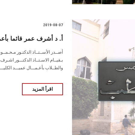
2019-08-07
أ. د أشرف عمر قائما بأع
أصــدر الأســتــاذ الدكتـور مـحـمــو
بـقيــام الاسـتــاذ الدكتـــور اشـرف 
والطــلاب بأعـمـــال عميـــد الكليـــة
اقرأ المزيد