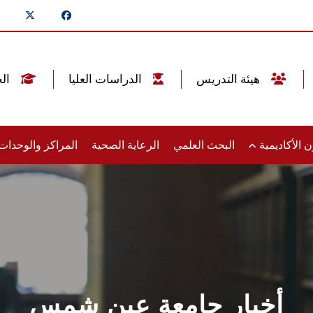
هيئة التدريس
الدراسات العليا
الخريجين
 الأكاديمية
البحث العلمي
الرعاية الصحية
المراكز والوحدا
أخبار جامعة عين شمس