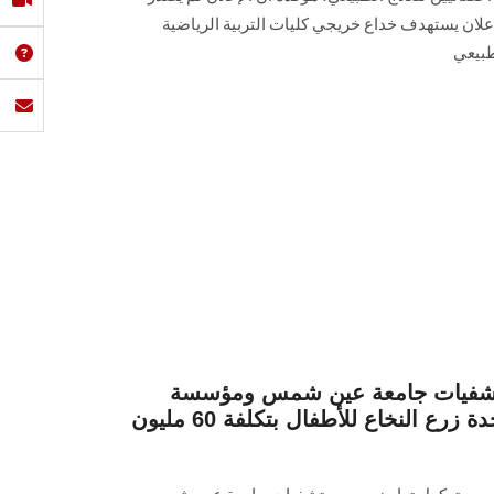
لان يستهدف خداع خريجي كليات التربية الرياضية
طبيعي
ستشفيات جامعة عين شمس ومؤسسة
“صحتنا للتنمية” لتجهيز وحدة زرع النخاع للأطفال بتكلفة 60 مليون