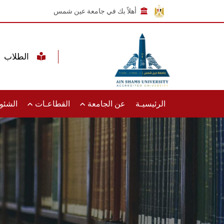
أهلاً بك في جامعة عين شمس
الطلاب
الرئيسيـة
عن الجامعة
القطاعـات
الشئون