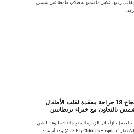
قافي رفيع، عكس ما يتمتع به طلاب جامعة عين شمس
عرفي
إنجاز طبي غير مسبوق.. نجاح 18 جراحة معقدة لقلب الأطفال
س بالتعاون مع خبراء بريطانيين
عة إنجازاً خلال الزيارة السنوية الثالثة للوفد الطبي
البريطاني من مستشفى "ألدر هاي للأطفال" (Alder Hey Children's Hospital). وقد أسفرت