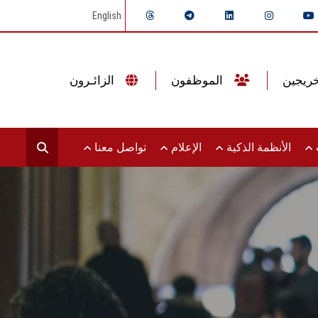
English
الموظفون
الزائـرون
ت
الأنظمة الذكية
الإعلام
تواصل معنا