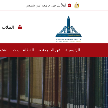
أهلاً بك في جامعة عين شمس
الطلاب
الرئيسيـة
عن الجامعة
القطاعـات
الشئون