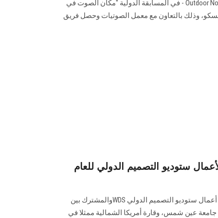
Outdoor Noise Propagation in Built Environment - في المسابقة الدولية "مكان الصوت في
ونسكو، وذلك بالتعاون مع معمل الصوتيات وحصل فريق
مال ستوديو التصميم الدولي للعام (WDS)
عقدت الجلسة الختامية لعرض نتاج أعمال ستوديو التصميم الدولي WDSوالمشترك بين
ة جامعة عين شمس، وقارة أمريكا الشمالية ممثلا في