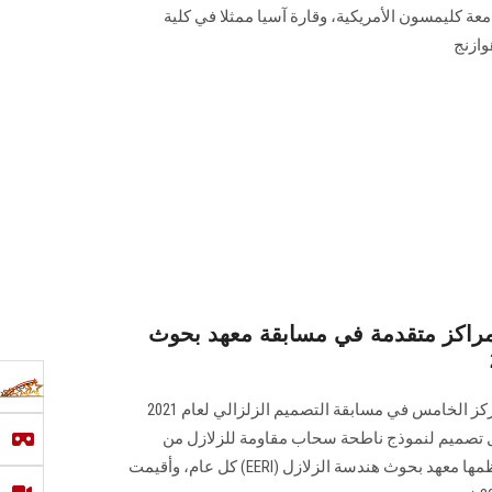
عة كليمسون الأمريكية، وقارة آسيا ممثلا في كلية
وازنج
راكز متقدمة في مسابقة معهد بحوث
حصلت جامعة عين شمس على المركز الخامس في مسابقة التصميم الزلزالي لعام 2021
فضل تصميم لنموذج ناطحة سحاب مقاومة للزلازل من
الناحية الإنشائية والعملية، والتي ينظمها معهد بحوث هندسة الزلازل (EERI) كل عام، وأقيمت