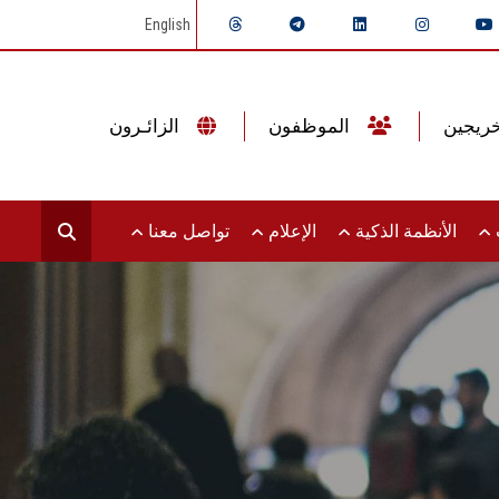
English
الموظفون
الزائـرون
ت
الأنظمة الذكية
الإعلام
تواصل معنا