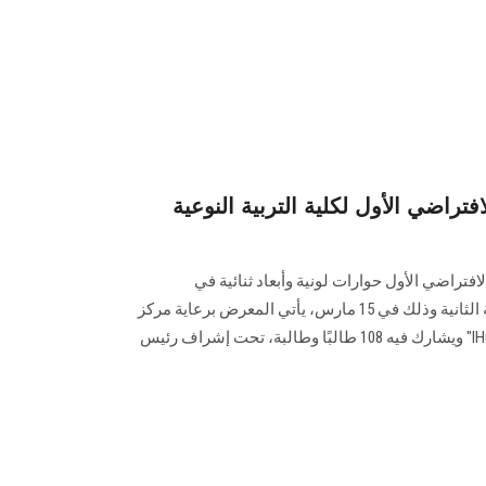
افتراضي الأول لكلية التربية النوعية
افتراضي الأول حوارات لونية وأبعاد ثنائية في
التصميمات الزخرفية لطلاب الفرقة الثانية وذلك في 15 مارس، يأتي المعرض برعاية مركز
الابتكار وريادة الأعمال بالجامعة "IHub" ويشارك فيه 108 طالبًا وطالبة، تحت إشراف رئيس