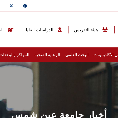
هيئة التدريس
الدراسات العليا
الخريجين
 الأكاديمية
البحث العلمي
الرعاية الصحية
المراكز والوحدا
أخبار جامعة عين شمس