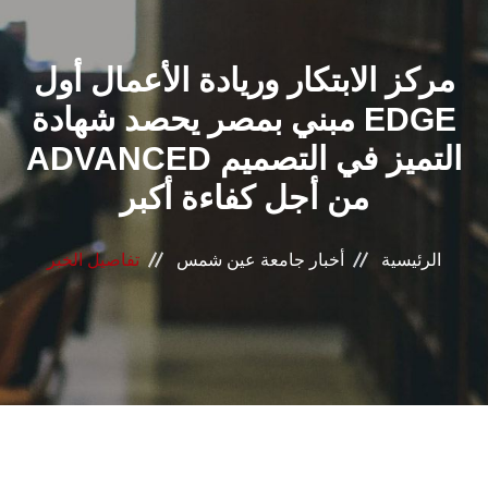
القطاعـات
مركز الابتكار وريادة الأعمال أول
الشئون الأكاديمية
مبني بمصر يحصد شهادة EDGE
البحث العلمي
ADVANCED التميز في التصميم
من أجل كفاءة أكبر
الرعاية الصحية
المراكز والوحدات
الرئيسية
أخبار جامعة عين شمس
تفاصيل الخبر
الأنظمة الذكية
الإعلام
تواصل معنا