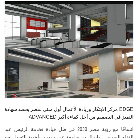
الطلاب
هيئة التدريس
الدراسات العليا
الخريجين
الموظفون
الزائـرون
سجل الان
مركز الابتكار وريادة الأعمال أول مبني بمصر يحصد شهادة EDGE
ADVANCED التميز في التصميم من أجل كفاءة أكبر
اتساقًا مع رؤية مصر 2030 في ظل قيادة فخامة الرئيس عبد
الفتاح السيسي، وإيمانًا من جامعة عين شمس بأهمية التحول نحو