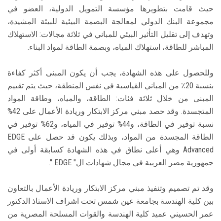
حيث قامت بتطويرها مؤسسة التمويل الدولية، العضو في
مجموعة البنك الدولي لمعالجة البصمة البيئية للبيئة المشيدة،
وتهدف إلى تقليل التأثير البيئي للمباني في ثلاثة مجالات: الاستهلاك
المباشر للطاقة، استهلاك المياه، وبصمة الطاقة لمواد البناء.
وللحصول على هذه الشهادة، يجب أن يكون المبنى أكثر كفاءة
بنسبة 20٪ من المباني القياسية في نفس المنطقة، حيث يتم تقييم
المبنى من خلال ثلاثة فئات: الطاقة، والمياه، وطاقة المواد
المتجسدة. وقد حصد مبني مركز الابتكار وريادة الأعمال على 42%
نسبة توفير في الطاقة، و44% توفير في المياه، و62% توفير في
الطاقة المجسدة من المواد، وبذلك يكون قد حصل على EDGE
Advanced وهي أعلى نطاق في هذه الشهادة كسابقة أولى في
جمهورية مصر العربية في مجال شهادات ال" EDGE ".
وقد تم تصميم وتنفيذ مبني مركز الابتكار وريادة الأعمال بالتعاون
بين كلية الهندسة بجامعة عين شمس تحت اشراف الاستاذ الدكتور
عمر الحسيني عميد كلية الهندسة والقوات المسلحة المصرية من