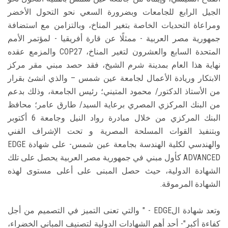
الجيل الرابع للجامعات وبضرورة السعي نحو التحول الأخضر
ومراعاة التحديات الخاصة بتغير المناخ، وبالتزامن مع استضافة
جمهورية مصر العربية - ممثلًا عن قارة أفريقيا - لمؤتمر الأمم
المتحدة السابع والعشرون لتغير المناخ، COP27 والمزمع عقده
نهاية هذا العام بمدينة شرم الشيخ، فقد حصد مبني مقر مركز
الابتكار وريادة الأعمال لجامعة عين شمس – والذي انشئ بقرار
من الأستاذ الدكتور/ محمود المتيني؛ رئيس الجامعة، وذلك بدعم
من البنك المركزي المصري برعاية السيد/ طارق عامر؛ محافظ
البنك المركزي من خلال مبادرة رواد النيل وجامعة 6 أكتوبر
وبتنفيذ القوات المسلحة المصرية و تحت الإشراف الفني
والهندسي لكلية الهندسة بجامعة عين شمس- على شهادة EDGE
ADVANCED كأول مبني في جمهورية مصر العربية يحصل على تلك
الشهادة الدولية، حيث حصل المبنى على أعلى مستوى لهذه
الشهادة المرموقة.
وتعد شهادة الEDGE - " والتي تعنى التميز في التصميم من أجل
كفاءة أكبر"- أحد أهم الشهادات الدولية لتصنيف المباني الخضراء،