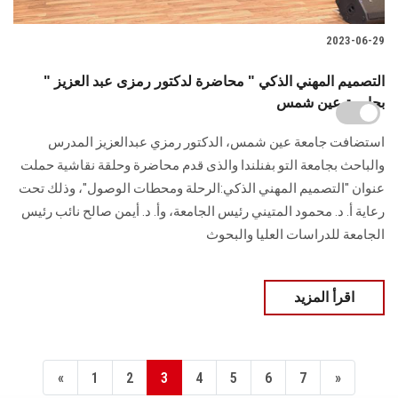
2023-06-29
" التصميم المهني الذكي " محاضرة لدكتور رمزى عبد العزيز
بجامعة عين شمس
استضافت جامعة عين شمس، الدكتور رمزي عبدالعزيز المدرس
والباحث بجامعة التو بفنلندا والذى قدم محاضرة وحلقة نقاشية حملت
عنوان "التصميم المهني الذكي:الرحلة ومحطات الوصول"، وذلك تحت
رعاية أ. د. محمود المتيني رئيس الجامعة، وأ. د. أيمن صالح نائب رئيس
الجامعة للدراسات العليا والبحوث
اقرأ المزيد
«
1
2
3
4
5
6
7
»