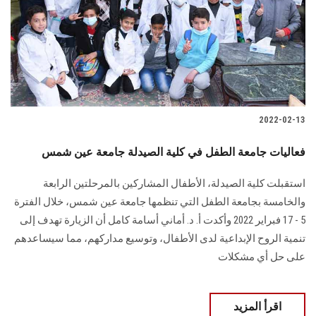
الطلاب
هيئة التدريس
الدراسات العليا
2022-02-13
الخريجين
فعاليات جامعة الطفل في كلية الصيدلة جامعة عين شمس
الموظفون
استقبلت كلية الصيدلة، الأطفال المشاركين بالمرحلتين الرابعة
والخامسة بجامعة الطفل التي تنظمها جامعة عين شمس، خلال الفترة
الزائـرون
5 - 17 فبراير 2022 وأكدت أ. د. أماني أسامة كامل أن الزيارة تهدف إلى
تنمية الروح الإبداعية لدى الأطفال، وتوسيع مداركهم، مما سيساعدهم
سجل الان
على حل أي مشكلات
اقرأ المزيد