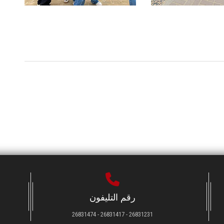
رقم التليفون
26831231 - 26831417 - 26831474