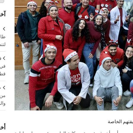
آخر
طال
لتن
ف
في 
قطا
ج
من 
وال
قتهم الخاصة
أخر