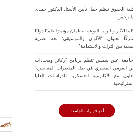
لية الحقوق تنظم حفل تأبين الأستاذ الدكتور حمدي
الرحمن
ليتا الآثار والتربية النوعية تنظمان مؤتمرًا علميًا دوليًا
ركًا بعنوان "الألوان والموسيقى: لغة بصرية
عية بين التراث والاستدامة"
امعة عين شمس تنظم برنامج "ركائز ومحددات
من القومي المصري في ظل المتغيرات المعاصرة"
تعاون مع الأكاديمية العسكرية للدراسات العليا
استراتيجية
أخر قرارات الجامعة