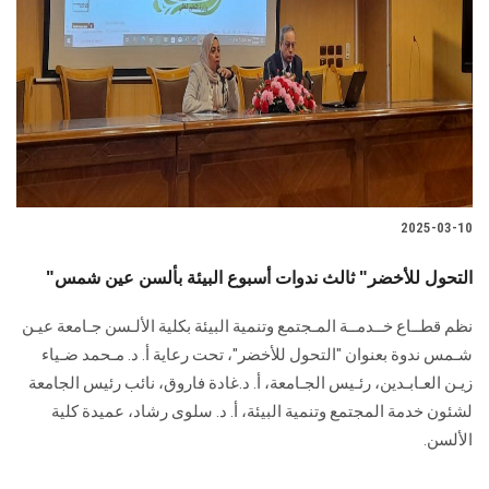
2025-03-10
"التحول للأخضر" ثالث ندوات أسبوع البيئة بألسن عين شمس
نظم قطــاع خــدمــة المـجتمع وتنمية البيئة بكلية الألـسن جـامعة عيـن
شـمس ندوة بعنوان "التحول للأخضر"، تحت رعاية أ. د. مـحمد ضـياء
زيـن العـابـدين، رئـيس الجـامعة، أ. د.غادة فاروق، نائب رئيس الجامعة
لشئون خدمة المجتمع وتنمية البيئة، أ. د. سلوى رشاد، عميدة كلية
الألسن.