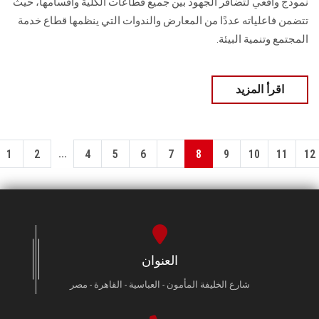
نموذج واقعي لتضافر الجهود بين جميع قطاعات الكلية وأقسامها، حيث
تتضمن فاعلياته عددًا من المعارض والندوات التي ينظمها قطاع خدمة
المجتمع وتنمية البيئة.
اقرأ المزيد
...
1
2
4
5
6
7
8
9
10
11
12
العنوان
شارع الخليفة المأمون - العباسية - القاهرة - مصر