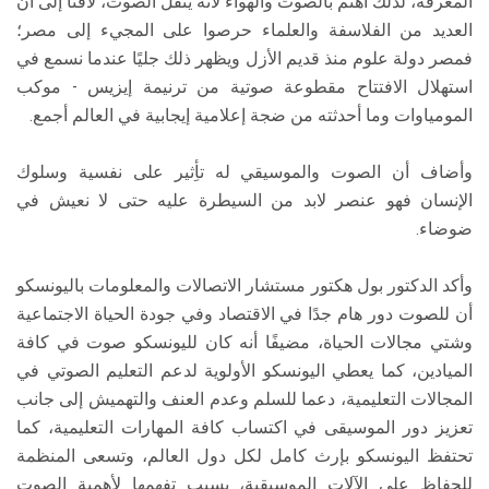
المعرفة، لذلك اهتم بالصوت والهواء لأنه ينقل الصوت، لافتًا إلى أن
العديد من الفلاسفة والعلماء حرصوا على المجيء إلى مصر؛
فمصر دولة علوم منذ قديم الأزل ويظهر ذلك جليًا عندما نسمع في
استهلال الافتتاح مقطوعة صوتية من ترنيمة إيزيس - موكب
المومياوات وما أحدثته من ضجة إعلامية إيجابية في العالم أجمع.
وأضاف أن الصوت والموسيقي له تأِثير على نفسية وسلوك
الإنسان فهو عنصر لابد من السيطرة عليه حتى لا نعيش في
ضوضاء.
وأكد الدكتور بول هكتور مستشار الاتصالات والمعلومات باليونسكو
أن للصوت دور هام جدًا في الاقتصاد وفي جودة الحياة الاجتماعية
وشتي مجالات الحياة، مضيفًا أنه كان لليونسكو صوت في كافة
الميادين، كما يعطي اليونسكو الأولوية لدعم التعليم الصوتي في
المجالات التعليمية، دعما للسلم وعدم العنف والتهميش إلى جانب
تعزيز دور الموسيقى في اكتساب كافة المهارات التعليمية، كما
تحتفظ اليونسكو بإرث كامل لكل دول العالم، وتسعى المنظمة
للحفاظ علي الآلات الموسيقية، بسبب تفهمها لأهمية الصوت