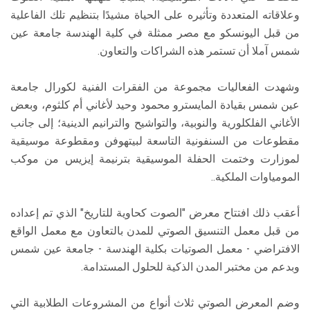
وعلاقاته المتعددة وتأثيره على الحياة مشيدًا بتنظيم تلك الفاعلية
من قبل اليونسكو مع مصر ممثلة في كلية الهندسة جامعة عين
شمس آملا أن تستمر هذه الشراكات والتعاون.
وشهدت الفعاليات مجموعة من الفقرات الفنية لكورال جامعة
عين شمس بقيادة المايسترو محمود وحيد لأغاني أم كلثوم، وبعض
الأغاني الفلكلورية والنوبية، والتواشيح والترانيم الدينية؛ إلى جانب
مقطوعات من السنفونية التاسعة لبيتهوفن ومقطوعة موسيقية
لموزارت وختمت الحفلة الموسيقية بترنيمة إيزيس من موكب
المومياوات الملكية..
أعقب ذلك افتتاح معرض "الصوت كحاوية للتاريخ" الذي تم إعداده
من قبل معمل التنسيق الصوتي للمدن بالتعاون مع معمل الواقع
الافتراضي - معمل الصوتيات بكلية الهندسة - جامعة عين شمس
وبدعم من مختبر المدن الذكية للحلول المستدامة.
وضم المعرض الصوتي ثلاث أنواع من المشروعات الطلابية التي