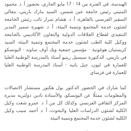
الهندسة، في الفترة من 14 - 17 مايو الجاري، بحضور أ. د. محمود
المتيني رئيس جامعة عين شمس، السيد مارك باريتي، معالي
السفير الفرنسي بالقاهرة، أ. د. هشام تمراز نائب رئيس الجامعة
لشئون خدمة المجتمع وتنمية البيئة، أ. د. شهيرة سمير المدير
التنفيذي لقطاع العلاقات الدولية والتعاون الأكاديمي بالجامعة
ووكيل كلية الطب لشئون خدمة المجتمع وتنمية البيئة، السيد
كريستيان هوغونية - مؤسس جمعية ويك أوف ساوند - اليونسكو
في باريس، الدكتورة سيسيل رينيو أستاذ بالمدرسة الوطنية العليا
للعمارة في ليون، جيل باتيه - أستاذ المدرسة الوطنية العليا
للعمارة في فرساي.
كما شارك في الحضور الدكتور بول هكتور مستشار الاتصالات
والمعلومات ممثلًا عن اليونسكو، والأستاذة نادين دولتريه مديرة
المركز الثقافي الفرنسي. وكذلك كل من أ. د. عمرو شعث وكيل
الكلية لشئون الدراسات العليا والبحوث، أ. د. أحمد منيب وكيل
الكلية لشئون خدمة المجتمع وتنمية البيئة.