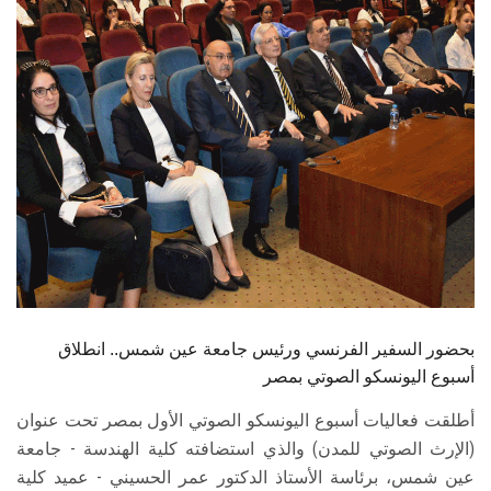
الطلاب
هيئة التدريس
الدراسات العليا
الخريجين
الموظفون
الزائـرون
بحضور السفير الفرنسي ورئيس جامعة عين شمس.. انطلاق
سجل الان
أسبوع اليونسكو الصوتي بمصر
أطلقت فعاليات أسبوع اليونسكو الصوتي الأول بمصر تحت عنوان
(الإرث الصوتي للمدن) والذي استضافته كلية الهندسة - جامعة
عين شمس، برئاسة الأستاذ الدكتور عمر الحسيني - عميد كلية