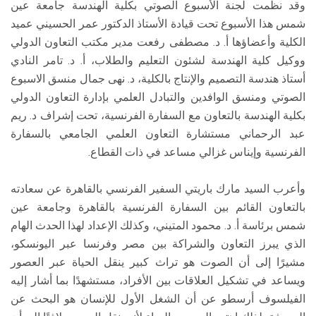
وقد نظمت لجنة الأسبوع الصوتي بكلية الهندسة جامعة عين
شمس هذا الأسبوع تحت قيادة الأستاذ الدكتور عمر الحسيني عميد
الكلية وأعضاؤها أ. د. مصطفى رفعت مدير مكتب التعاون الدولي
ووكيل كلية الهندسة لشئون التعليم والطلاب، أ. د. تامر النادي
أستاذ هندسة التصميم والإنتاج بالكلية، د. نهى جمال منسق الاسبوع
الصوتي ومنسق الوافدين والتبادل العلمي بإدارة التعاون الدولي
بكلية الهندسة بالتعاون مع السفارة الفرنسية، تحت إشراف د. ريم
عبد الرحماني مستشارة التعاون العلمي الجامعي بالسفارة
الفرنسية وإيناس غزالي مساعد في ذات القطاع.
وأعرب السيد مارك باريتي السفير الفرنسي بالقاهرة عن سعادته
بالتعاون القائم بين السفارة الفرنسية بالقاهرة وجامعة عين
شمس برئاسة أ. د. محمود المتيني، وكذلك الإعداد لهذا الحدث الهام
الذي يبرز التعاون والشراكة بين مصر وفرنسا عبر اليونسكو،
مشيرًا إلى أن الصوت هو تراث كبير ينقل الحياة عبر العصور
ويساعد في تشكيل العلاقات بين الأفراد، مستشهدًا بما أشار إليه
الفيلسوف أرسطو عن أن الشغل الأول للإنسان هو البحث عن