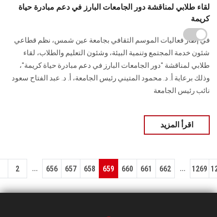
لقاء طلابي لمناقشة دور الجامعات البارز في دعم مبادرة حياة
كريمة
في إطار فعاليات الموسم الثقافي بجامعة عين شمس، نظم قطاعي
شئون خدمة المجتمع وتنمية البيئة، وشئون التعليم والطلاب، لقاء
طلابي لمناقشة "دور الجامعات البارز في دعم مبادرة حياة كريمة"،
وذلك برعاية أ. د. محمود المتيني رئيس الجامعة، أ. د. عبد الفتاح سعود
نائب رئيس الجامعة
اقرأ المزيد
...
...
1
2
656
657
658
659
660
661
662
1269
1