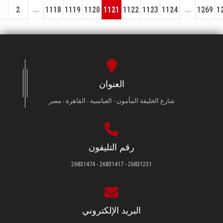
...
...
1
2
1118
1119
1120
1121
1122
1123
1124
1269
1
العنوان
شارع الخليفة المأمون - العباسية - القاهرة - مصر
رقم التليفون
26831231 - 26831417 - 26831474
البريد الإلكتروني