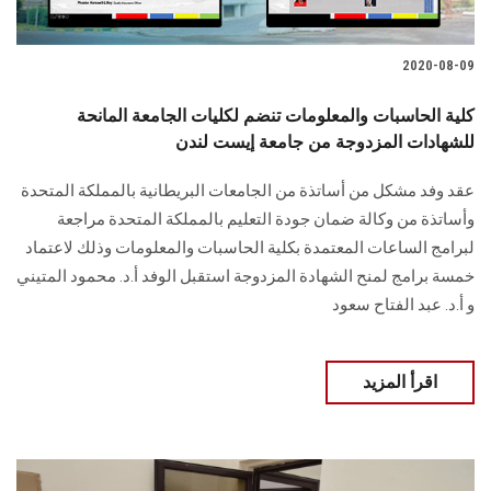
الطلاب
2020-08-09
هيئة التدريس
كلية الحاسبات والمعلومات تنضم لكليات الجامعة المانحة
الدراسات العليا
للشهادات المزدوجة من جامعة إيست لندن
الخريجين
عقد وفد مشكل من أساتذة من الجامعات البريطانية بالمملكة المتحدة
وأساتذة من وكالة ضمان جودة التعليم بالمملكة المتحدة مراجعة
لبرامج الساعات المعتمدة بكلية الحاسبات والمعلومات وذلك لاعتماد
الموظفون
خمسة برامج لمنح الشهادة المزدوجة استقبل الوفد أ.د. محمود المتيني
و أ.د. عبد الفتاح سعود
الزائـرون
سجل الان
اقرأ المزيد