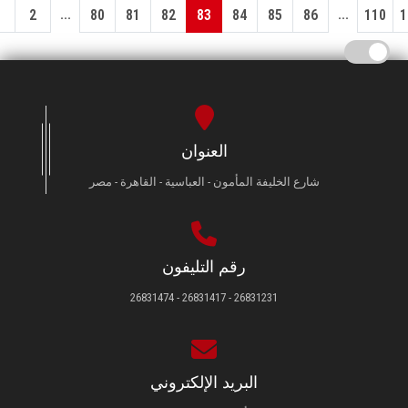
...
...
1
2
80
81
82
83
84
85
86
110
1
العنوان
شارع الخليفة المأمون - العباسية - القاهرة - مصر
رقم التليفون
26831231 - 26831417 - 26831474
البريد الإلكتروني