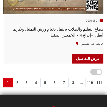
2026-05-21
قطاع التعليم والطلاب يحتفل بختام ورش التمثيل وتكريم
أبطال «إبداع 14» الخميس المقبل
جامعة عين شمس
عرض التفاصيل
...
1
2
3
4
5
6
7
8
110
111