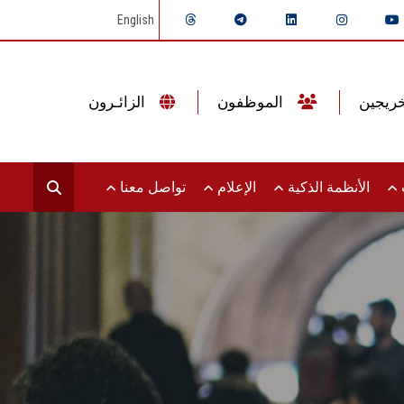
English
الموظفون
الزائـرون
ت
الأنظمة الذكية
الإعلام
تواصل معنا