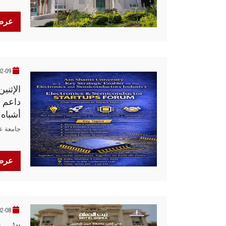
عرض 
02-09
الإثني
داعم 
أشباه 
المدم
جامعة 
عرض 
2026-02-08 