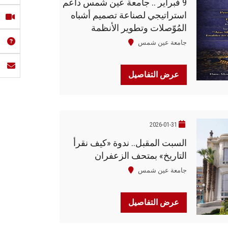
9 فبراير .. جامعة عين شمس داعم
استراتيجي لصناعة تصميم أشباه
المُوّصلات وتطوير الأنظمة
المدمجة في مصر
جامعة عين شمس
عرض التفاصيل
2026-01-31
السبت المقبل.. ندوة «كيف نقرأ
التاريخ» بمتحف الزعفران
جامعة عين شمس
عرض التفاصيل