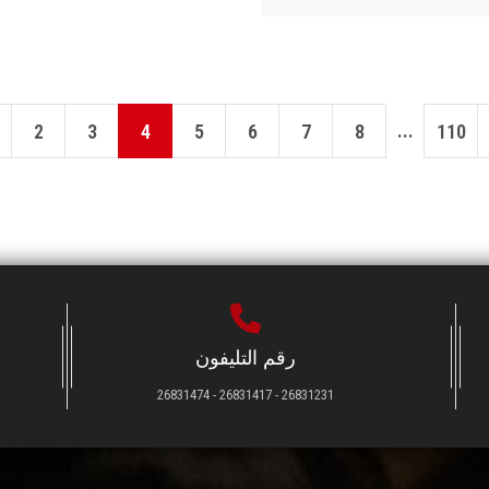
...
2
3
4
5
6
7
8
110
رقم التليفون
26831231 - 26831417 - 26831474