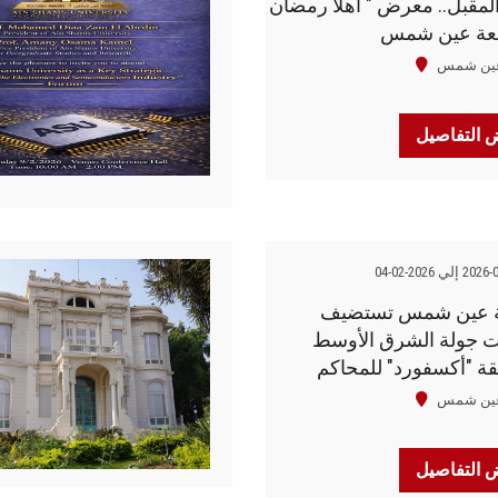
المقبل.. معرض " أهلا رمضان
معة عين شمس
عين شمس
التفاصيل
إلي 2026-02-04
 عين شمس تستضيف
ات جولة الشرق الأوسط
ة "أكسفورد" للمحاكم
ة في مجال قانون الإعلام
عين شمس
التفاصيل