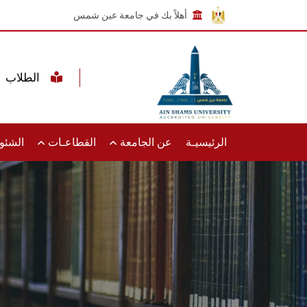
أهلاً بك في جامعة عين شمس
الطلاب
الرئيسيـة
عن الجامعة
القطاعـات
الشئون