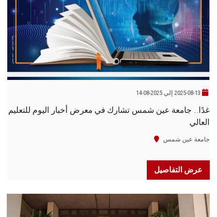
الطلاب
هيئة التدريس
الدراسات العليا
الخريجين
2025-08-13 إلي 2025-08-14
غدًا.. جامعة عين شمس تشارك في معرض أخبار اليوم للتعليم
الموظفون
العالي
الزائـرون
جامعة عين شمس
سجل الان
عرض التفاصيل