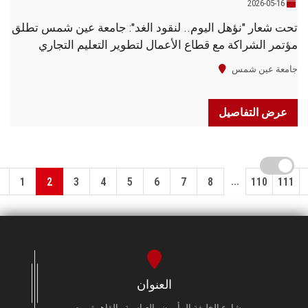
2026-05-16
تحت شعار "نؤهل اليوم.. لنقود الغد": جامعة عين شمس تطلق
مؤتمر الشراكة مع قطاع الأعمال لتطوير التعليم التجاري
جامعة عين شمس
عرض التفاصيل
...
1
2
3
4
5
6
7
8
110
111
العنوان
شارع الخليفة المأمون - العباسية - القاهرة - مصر