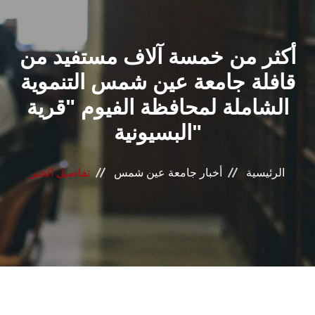
القطاعـات
أكثر من خمسة آلاف مستفيد من
الشئون الأكاديمية
قافلة جامعة عين شمس التنموية
البحث العلمي
الشاملة لمحافظة الفيوم "قرية
البسيونية"
الرعاية الصحية
المراكز والوحدات
الرئيسية
أخبار جامعة عين شمس
تفاصيل الخبر
الأنظمة الذكية
الإعلام
تواصل معنا