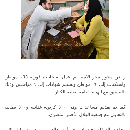
و عن محور محو الأمية تم عمل امتحانات فورية ١٦٥ مواطن
واستكتاب إلى ٢٢ مواطن وتسيلم شهادات إلى ٦ مواطنين وذلك
بالتنسيق مع الهيئة العامة لتعليم الكبار.
كما تم تقديم مساعدات وهى ٥٠٠ كرتونة غذائية و٥٠٠ بطانية
بالتعاون مع جمعية الهلال الأحمر المصري.
وجاءت القافلة تحت إشراف أ. د. هالة سمير سويد وكيل كلية