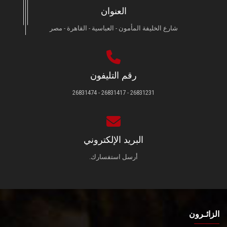
العنوان
شارع الخليفة المأمون - العباسية - القاهرة - مصر
رقم التليفون
26831231 - 26831417 - 26831474
البريد الإلكتروني
أرسل استفسارك.
الزائـرون