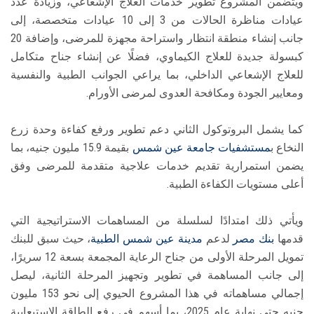
ويتضمن المشروع تطوير خدمات العلاج الإشعاعي، وزيادة عدد
عيادات مناظرة الحالات من 3 إلى 10 عيادات متخصصة، إلى
جانب إنشاء منطقة انتظار واستراحة مجهزة للمرضى، وإضافة 20
كبسولة جديدة للعلاج الكيماوي، فضلًا عن إنشاء جناح متكامل
للعلاج الإشعاعي الداخلي، بما يراعي الجوانب الطبية والنفسية
ومعايير الجودة ومكافحة العدوى لمرضى الأورام.
كما يشمل البروتوكول الثاني دعم تطوير ورفع كفاءة وحدة زرع
النخاع ب
مستشفيات جامعة عين شمس
بقيمة 15.9 مليون جنيه، بما
يضمن استمرارية تقديم خدمات علاجية متقدمة للمرضى وفق
أعلى مستويات الكفاءة الطبية.
ويأتي ذلك امتدادًا لسلسلة من المساهمات الاستراتيجية التي
قدمها
بنك مصر
لدعم
مدينة عين شمس الطبية
، حيث سبق للبنك
تمويل المرحلة الأولى من جناح الرعاية المجمعة بسعة 12 سريرًا،
إلى جانب المساهمة في تطوير وتجهيز المرحلة الثانية، ليصل
إجمالي مساهماته في هذا المشروع الحيوي إلى نحو 153 مليون
جنيه حتى نهاية عام 2025، بما أسهم في رفع الطاقة الاستيعابية