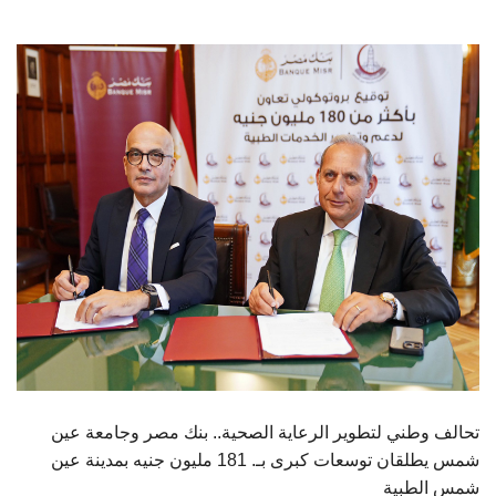
الطلاب
هيئة التدريس
الدراسات العليا
الخريجين
الموظفون
الزائـرون
سجل الان
تحالف وطني لتطوير الرعاية الصحية.. بنك مصر وجامعة عين
شمس يطلقان توسعات كبرى بـ. 181 مليون جنيه بمدينة عين
شمس الطبية