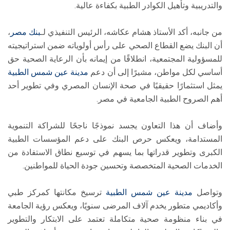
والتدريبية وتأهيل الكوادر الطبية بكفاءة عالية.
من جانبه، أكد الأستاذ هشام عكاشه، الرئيس التنفيذي لـ
بنك مصر
،
أن البنك يضع القطاع الصحي على رأس أولوياته ضمن استراتيجيته
للمسؤولية المجتمعية، انطلاقًا من إيمانه بأن الرعاية الصحية حق
أساسي لكل مواطن، مشيرًا إلى أن دعم
مدينة عين شمس الطبية
يمثل استثمارًا حقيقيًا في صحة الإنسان المصري وفي تطوير أحد
أهم الصروح الطبية الجامعية في مصر.
وأضاف أن هذا التعاون يجسد نموذجًا ناجحًا للشراكة التنموية
المستدامة، ويعكس حرص البنك على دعم المؤسسات الطبية
الكبرى وتطوير قدراتها بما يسهم في توسيع نطاق الاستفادة من
الخدمات الصحية المتخصصة وتحسين جودة الحياة للمواطنين.
وتواصل
مدينة عين شمس الطبية
ترسيخ مكانتها كمركز طبي
وأكاديمي متطور يخدم آلاف المرضى سنويًا، ويعكس رؤية الجامعة
في بناء منظومة صحية متكاملة تعتمد على الابتكار والتطوير