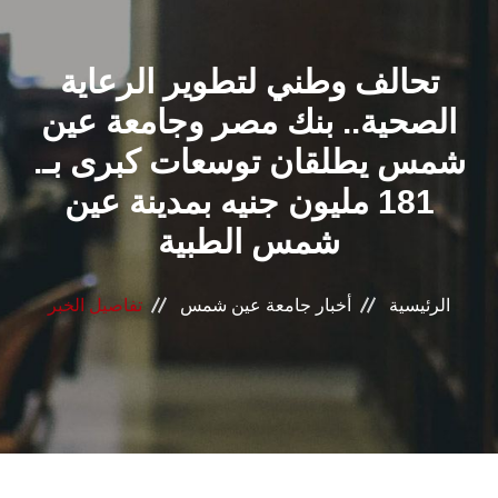
القطاعـات
تحالف وطني لتطوير الرعاية
الشئون الأكاديمية
الصحية.. بنك مصر وجامعة عين
البحث العلمي
شمس يطلقان توسعات كبرى بـ.
181 مليون جنيه بمدينة عين
الرعاية الصحية
شمس الطبية
المراكز والوحدات
الرئيسية
أخبار جامعة عين شمس
تفاصيل الخبر
الأنظمة الذكية
الإعلام
تواصل معنا