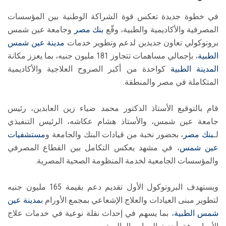
في خطوة جديدة تعكس قوة الشراكة الوطنية بين المؤسسات
المصرفية والأكاديمية والطبية، وقّع
بنك مصر
وجامعة عين شمس
بروتوكولي تعاون جديدين لدعم وتطوير خدمات
مدينة عين شمس
الطبية
، بإجمالي مساهمات تتجاوز 181 مليون جنيه، بما يعزز مكانة
المدينة الطبية
كواحدة من أكبر الصروح العلاجية والأكاديمية
المتكاملة في مصر والمنطقة.
قام بالتوقيع الأستاذ الدكتور محمد ضياء زين العابدين، رئيس
جامعة عين شمس، والأستاذ هشام عكاشه، الرئيس التنفيذي
لـ
بنك مصر
، بحضور نخبة من قيادات البنك والجامعة و
مستشفيات
عين شمس
، في مشهد يعكس التكامل بين القطاع المصرفي
والمؤسسات الجامعية لخدمة المنظومة الصحية المصرية.
ويستهدف البروتوكول الأول تقديم دعم بقيمة 165 مليون جنيه
لتطوير مبنى العيادات والعلاج الإشعاعي بمجمع الأورام ب
مدينة عين
شمس الطبية
، بما يسهم في إحداث نقلة نوعية في خدمات علاج