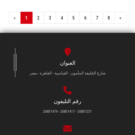
«
1
2
3
4
5
6
7
8
»
العنوان
شارع الخليفة المأمون - العباسية - القاهرة - مصر
رقم التليفون
26831231 - 26831417 - 26831474