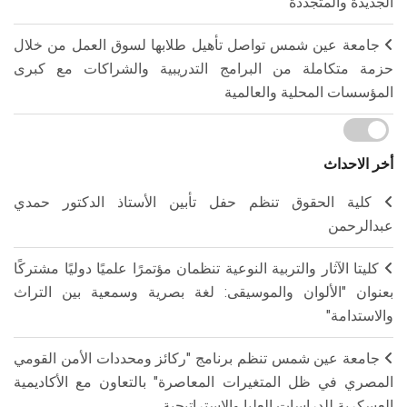
الجديدة والمتجددة
جامعة عين شمس تواصل تأهيل طلابها لسوق العمل من خلال
حزمة متكاملة من البرامج التدريبية والشراكات مع كبرى
المؤسسات المحلية والعالمية
أخر الاحداث
كلية الحقوق تنظم حفل تأبين الأستاذ الدكتور حمدي
عبدالرحمن
كليتا الآثار والتربية النوعية تنظمان مؤتمرًا علميًا دوليًا مشتركًا
بعنوان "الألوان والموسيقى: لغة بصرية وسمعية بين التراث
والاستدامة"
جامعة عين شمس تنظم برنامج "ركائز ومحددات الأمن القومي
المصري في ظل المتغيرات المعاصرة" بالتعاون مع الأكاديمية
العسكرية للدراسات العليا والاستراتيجية