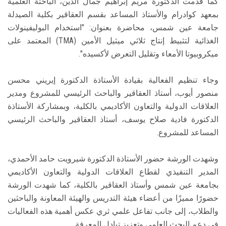
كما قدمت الدكتورة مريم إبراهيم جمال الدين، الباحثة العلمية
بمعهد كوادرام والأستاذ المساعد بقسم العقاقير بكلية الصيدلة
جامعة عين شمس، محاضرة بعنوان: "استخدام البوليفينولات
الغذائية لتثبيط إنتاج ثلاثي ميثيل الأمين (TMA) المعتمد على
ميكروبيوتا الأمعاء وتقليل التعرض لأكسيده".
وجاء تنظيم الفعالية بقيادة الأستاذة الدكتورة إيريني محسن
منصور أيوب، أستاذ العقاقير والباحث الرئيسي للمشروع ومدير
العلاقات الدولية والتعاون الأكاديمي بالكلية، وبمشاركة الأستاذة
الدكتورة فادية صلاح يوسف، أستاذ العقاقير والباحث الرئيسي
المساعد للمشروع.
وشهدت الورشة حضور الأستاذة الدكتورة شيرويت حامد الأحمدي،
المدير التنفيذي لقطاع العلاقات الدولية والتعاون الأكاديمي
بجامعة عين شمس وأستاذ العقاقير بالكلية، كما شهدت الورشة
حضورًا مميزًا من أعضاء هيئة التدريس والهيئة المعاونة والباحثين
والطلاب، إلى جانب تفاعل علمي ثري عكس أهمية هذه الفعاليات
في دعم البحث العلمي وتعزيز تبادل المعرفة.