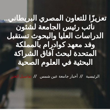
القطاعـات
تعزيزًا للتعاون المصري البريطاني..
الشئون الأكاديمية
نائب رئيس الجامعة لشئون
البحث العلمي
الدراسات العليا والبحوث تستقبل
وفد معهد كوادرام بالمملكة
الرعاية الصحية
المتحدة لبحث آفاق الشراكة
المراكز والوحدات
البحثية في العلوم الصحية
الأنظمة الذكية
الرئيسية
أخبار جامعة عين شمس
تفاصيل الخبر
الإعلام
تواصل معنا