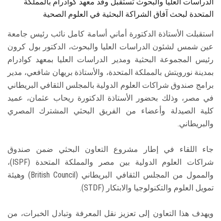
الدراسات العليا والبحوث تستقبل وفد معهد كوادرام بالمملكة
المتحدة لبحث آفاق الشراكة البحثية في العلوم الصحية
استقبلت الأستاذة الدكتورة أماني أسامة كامل نائب رئيس جامعة
عين شمس لشئون الدراسات العليا والبحوث، الدكتور بول كرون
رئيس المجموعة البحثية ومدير الدراسات العليا بمعهد كوادرام
بمدينة نورويتش بالمملكة المتحدة، والأستاذة بريهان شافعي، مدير
برامج صندوق شراكات العلوم الدولية بالمجلس الثقافي البريطاني
في مصر، وذلك بحضور الأستاذة الدكتورة ريحاب عثمان، عميد
كلية الصيدلة وأعضاء من الفريق البحثي المشترك المصري
والبريطاني.
جاء اللقاء في إطار مشروع التعاون البحثي ضمن صندوق
شراكات العلوم الدولية بين مصر والمملكة المتحدة (ISPF)،
والممول من المجلس الثقافي البريطاني (British Council) وهيئة
تمويل العلوم والتكنولوجيا والابتكار (STDF).
ويهدف هذا التعاون إلى تعزيز نقل المعرفة وتبادل الخبرات، من