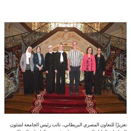
الطلاب
هيئة التدريس
الدراسات العليا
الخريجين
الموظفون
الزائـرون
سجل الان
تعزيزًا للتعاون المصري البريطاني.. نائب رئيس الجامعة لشئون