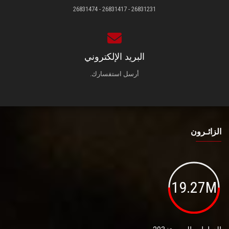
26831231 - 26831417 - 26831474
البريد الإلكتروني
أرسل استفسارك.
الزائـرون
19.27M