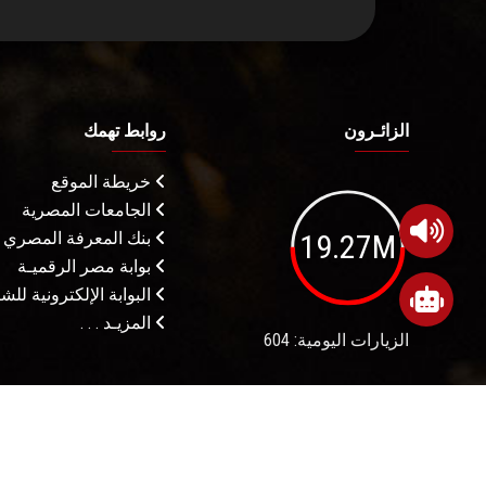
الزائـرون
روابط تهمك
خريطة الموقع
الجامعات المصرية
19.27M
بنك المعرفة المصري
بوابة مصر الرقميـة
البوابة الإلكترونية لل
المزيـد . . .
الزيارات اليومية: 604