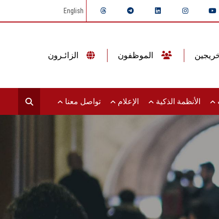
English
الموظفون
الزائـرون
ت
الأنظمة الذكية
الإعلام
تواصل معنا