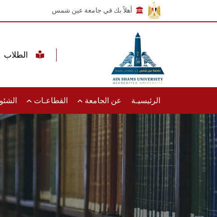
أهلاً بك في جامعة عين شمس
الطلاب
الرئيسيـة
عن الجامعة
القطاعـات
الشئون