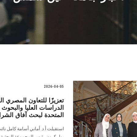
2026-04-05
تعزيزًا للتعاون المصري ا
الدراسات العليا والبحوث 
المتحدة لبحث آفاق الشراك
استقبلت أ.د. أماني أسامة كامل نائ
بول كرون رئيس المجموعة البحثية وم