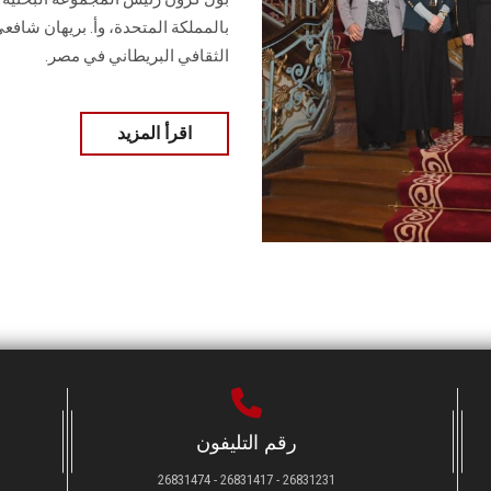
بالمملكة المتحدة، وأ. بريهان شاف
الثقافي البريطاني في مصر.
اقرأ المزيد
رقم التليفون
26831231 - 26831417 - 26831474