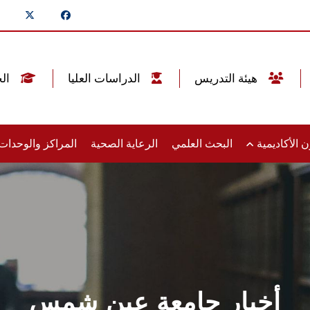
هيئة التدريس
الدراسات العليا
الخريجين
 الأكاديمية
البحث العلمي
الرعاية الصحية
المراكز والوحدا
أخبار جامعة عين شمس