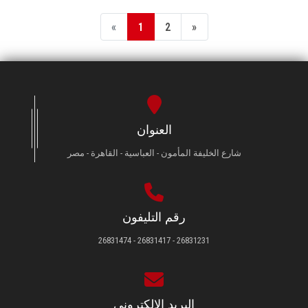
«
1
2
»
العنوان
شارع الخليفة المأمون - العباسية - القاهرة - مصر
رقم التليفون
26831231 - 26831417 - 26831474
البريد الإلكتروني