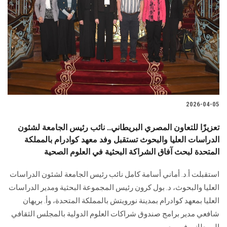
الطلاب
هيئة التدريس
الدراسات العليا
الخريجين
2026-04-05
الموظفون
تعزيزًا للتعاون المصري البريطاني.. نائب رئيس الجامعة لشئون
الدراسات العليا والبحوث تستقبل وفد معهد كوادرام بالمملكة
الزائـرون
المتحدة لبحث آفاق الشراكة البحثية في العلوم الصحية
سجل الان
استقبلت أ.د. أماني أسامة كامل نائب رئيس الجامعة لشئون الدراسات
العليا والبحوث، د. بول كرون رئيس المجموعة البحثية ومدير الدراسات
العليا بمعهد كوادرام بمدينة نورويتش بالمملكة المتحدة، وأ. بريهان
شافعي مدير برامج صندوق شراكات العلوم الدولية بالمجلس الثقافي