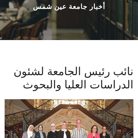
القطاعـات
أخبار جامعة عين شمس
الشئون الأكاديمية
البحث العلمي
الرعاية الصحية
نائب رئيس الجامعة لشئون
المراكز والوحدات
الدراسات العليا والبحوث
الأنظمة الذكية
الإعلام
تواصل معنا