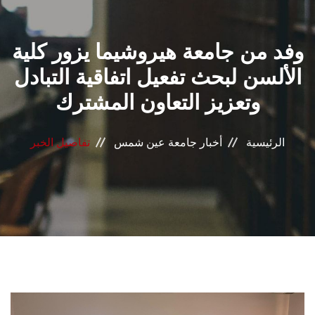
القطاعـات
وفد من جامعة هيروشيما يزور كلية
الشئون الأكاديمية
الألسن لبحث تفعيل اتفاقية التبادل
البحث العلمي
وتعزيز التعاون المشترك
الرعاية الصحية
الرئيسية
أخبار جامعة عين شمس
تفاصيل الخبر
المراكز والوحدات
الأنظمة الذكية
الإعلام
تواصل معنا