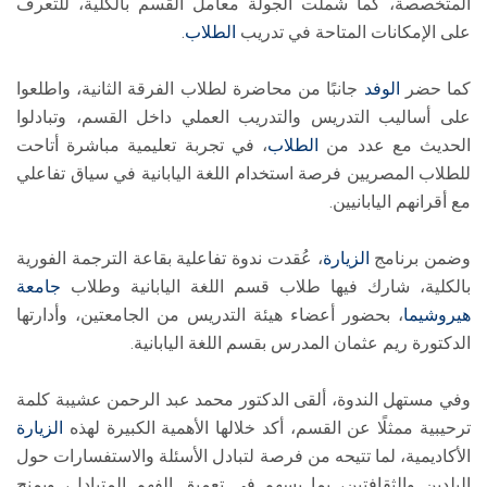
المتخصصة، كما شملت الجولة معامل القسم بالكلية، للتعرف
على الإمكانات المتاحة في تدريب
الطلاب
.
كما حضر
الوفد
جانبًا من محاضرة لطلاب الفرقة الثانية، واطلعوا
على أساليب التدريس والتدريب العملي داخل القسم، وتبادلوا
الحديث مع عدد من
الطلاب
، في تجربة تعليمية مباشرة أتاحت
للطلاب المصريين فرصة استخدام اللغة اليابانية في سياق تفاعلي
مع أقرانهم اليابانيين.
وضمن برنامج
الزيارة
، عُقدت ندوة تفاعلية بقاعة الترجمة الفورية
بالكلية، شارك فيها طلاب قسم اللغة اليابانية وطلاب
جامعة
هيروشيما
، بحضور أعضاء هيئة التدريس من الجامعتين، وأدارتها
الدكتورة ريم عثمان المدرس بقسم اللغة اليابانية.
وفي مستهل الندوة، ألقى الدكتور محمد عبد الرحمن عشيبة كلمة
ترحيبية ممثلًا عن القسم، أكد خلالها الأهمية الكبيرة لهذه
الزيارة
الأكاديمية، لما تتيحه من فرصة لتبادل الأسئلة والاستفسارات حول
البلدين والثقافتين، بما يسهم في تعميق الفهم المتبادل، ويمنح