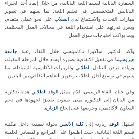
السفارة اليابانية لقسم اللغة اليابانية، من خلال إيفاد أحد الخبراء
اليابانيين المتخصصين في تعليم اللغة، بما يسهم في تطوير
مهارات التحدث والاستماع لدى
الطلاب
على نحو عملي متقدم،
ويعزز قدرتهم على استخدام اللغة في مجالات العمل المختلفة،
وبما يواكب احتياجات سوق العمل.
وأكد الدكتور أساكورا تاكاميتشي خلال اللقاء رغبة
جامعة
هيروشيما
في تفعيل الاتفاقية بصورة أوسع خلال المرحلة المقبلة،
وزيادة فرص التبادل
الطلابي
والزيارات الأكاديمية المتبادلة، بما
يسهم في توسيع آفاق الطلاب وتعزيز التفاهم الثقافي بين البلدين.
وفي ختام اللقاء الرسمي، قدّم ممثل
الوفد
الطلابي
هدايا تذكارية
من اليابان إلى الدكتورة يمنى صفوت تقديرًا لجهودها في دعم
التعاون الأكاديمي، وحرصها على إنجاح
الزيارة
.
استهل
الوفد
زيارته إلى
كلية الألسن
بجولة تفقدية داخل مكتبة
قسم اللغة اليابانية، حيث اطلعوا على المراجع والمصادر العلمية