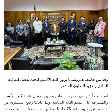
الطلاب
هيئة التدريس
الدراسات العليا
الخريجين
الموظفون
الزائـرون
وفد من جامعة هيروشيما يزور كلية الألسن لبحث تفعيل اتفاقية
سجل الان
التبادل وتعزيز التعاون المشترك
استقبلت أ. د. يمنى صفوت، القائم بتسيير أعمال عميد
كلية الألسن
والمشرفة على قسم اللغة اليابانية،
وفدًا
يابانيًا رفيع المستوى من
جامعة هيروشيما
ضم 28 طالبًا وطالبة من مختلف التخصصات