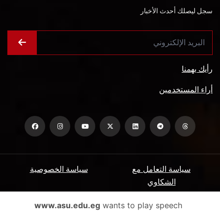
سجل ليصلك أحدث الأخبار
رأيك يهمنا
أراء المستخدمين
سياسة التعامل مع
سياسة الخصوصية
الشكاوي
ميثاق المتعاملين
الأسئلة الشائعة
www.asu.edu.eg
wants to play speech